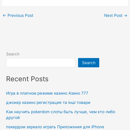
←
Previous Post
Next Post
→
Search
Search
Recent Posts
Игра в платном режиме казино Азино 777
джокер казино регистрация та інші товари
Как научить pokerdom слоты быть лучше, чем кто-либо
другой
покердом зеркало играть Приложения для iPhone