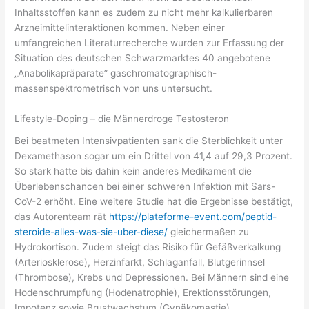
Inhaltsstoffen kann es zudem zu nicht mehr kalkulierbaren
Arzneimittelinteraktionen kommen. Neben einer
umfangreichen Literaturrecherche wurden zur Erfassung der
Situation des deutschen Schwarzmarktes 40 angebotene
„Anabolikapräparate” gaschromatographisch-
massenspektrometrisch von uns untersucht.
Lifestyle-Doping – die Männerdroge Testosteron
Bei beatmeten Intensivpatienten sank die Sterblichkeit unter
Dexamethason sogar um ein Drittel von 41,4 auf 29,3 Prozent.
So stark hatte bis dahin kein anderes Medikament die
Überlebenschancen bei einer schweren Infektion mit Sars-
CoV-2 erhöht. Eine weitere Studie hat die Ergebnisse bestätigt,
das Autorenteam rät
https://plateforme-event.com/peptid-
steroide-alles-was-sie-uber-diese/
gleichermaßen zu
Hydrokortison. Zudem steigt das Risiko für Gefäßverkalkung
(Arteriosklerose), Herzinfarkt, Schlaganfall, Blutgerinnsel
(Thrombose), Krebs und Depressionen. Bei Männern sind eine
Hodenschrumpfung (Hodenatrophie), Erektionsstörungen,
Impotenz sowie Brustwachstum (Gynäkomastie)