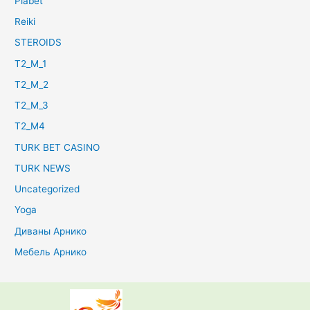
Piabet
Reiki
STEROIDS
T2_M_1
T2_M_2
T2_M_3
T2_M4
TURK BET CASINO
TURK NEWS
Uncategorized
Yoga
Диваны Арнико
Мебель Арнико