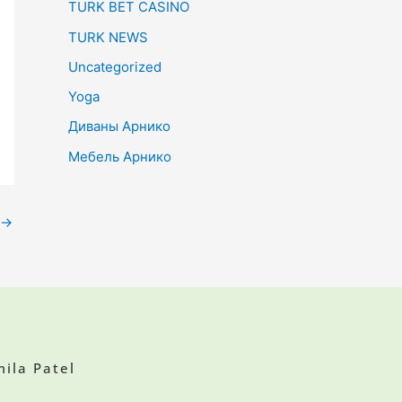
TURK BET CASINO
TURK NEWS
Uncategorized
Yoga
Диваны Арнико
Мебель Арнико
→
ila Patel