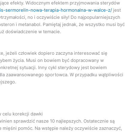
ące efekty. Widocznym efektem przyjmowania sterydów
opis-sermorelin-nowa-terapia-hormonalna-w-walce-z/
jest
zymałości, no i oczywiście siły! Do najpopularniejszych
steron i metanabol. Pamiętaj jednak, że wszystko musi być
już doświadczenie w temacie.
e, jeżeli człowiek dopiero zaczyna interesować się
trybem życia. Musi on bowiem być dopracowany w
kretnej sytuacji. Inny cykl sterydowy jest bowiem
y dla zaawansowanego sportowca. W przypadku wątpliwości
ejszego.
 celu korekcji dawki
owinien sprawdzić nasze 10 najlepszych. Ostatecznie są
e mięśni pomóc. Na wstępie należy oczywiście zaznaczyć,