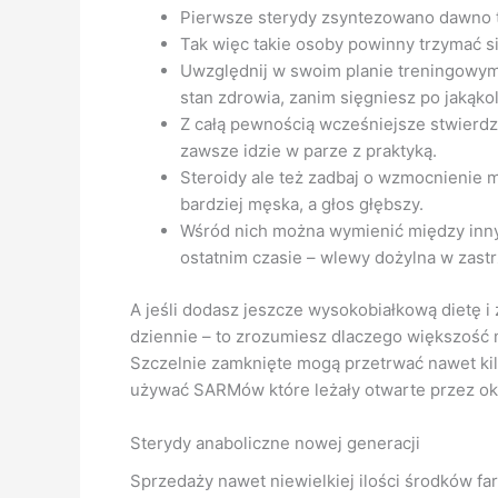
Pierwsze sterydy zsyntezowano dawno t
Tak więc takie osoby powinny trzymać si
Uwzględnij w swoim planie treningowym
stan zdrowia, zanim sięgniesz po jakąko
Z całą pewnością wcześniejsze stwierdze
zawsze idzie w parze z praktyką.
Steroidy ale też zadbaj o wzmocnienie m
bardziej męska, a głos głębszy.
Wśród nich można wymienić między innym
ostatnim czasie – wlewy dożylna w zas
A jeśli dodasz jeszcze wysokobiałkową dietę i
dziennie – to zrozumiesz dlaczego większość 
Szczelnie zamknięte mogą przetrwać nawet kilk
używać SARMów które leżały otwarte przez okre
Sterydy anaboliczne nowej generacji
Sprzedaży nawet niewielkiej ilości środków f