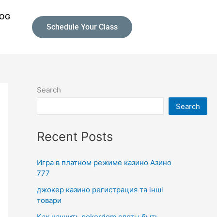
LOG
Schedule Your Class
Search
Search
Recent Posts
Игра в платном режиме казино Азино
777
джокер казино регистрация та інші
товари
Как научить pokerdom слоты быть