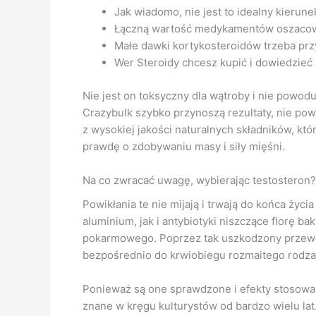
Jak wiadomo, nie jest to idealny kierune
Łączną wartość medykamentów oszacowa
Małe dawki kortykosteroidów trzeba pr
Wer Steroidy chcesz kupić i dowiedzieć 
Nie jest on toksyczny dla wątroby i nie powo
Crazybulk szybko przynoszą rezultaty, nie po
z wysokiej jakości naturalnych składników, któ
prawdę o zdobywaniu masy i siły mięśni.
Na co zwracać uwagę, wybierając testosteron?
Powikłania te nie mijają i trwają do końca życ
aluminium, jak i antybiotyki niszczące florę
pokarmowego. Poprzez tak uszkodzony przewó
bezpośrednio do krwiobiegu rozmaitego rodza
Ponieważ są one sprawdzone i efekty stosowa
znane w kręgu kulturystów od bardzo wielu lat.