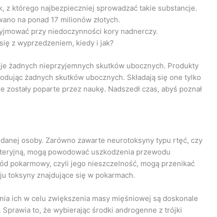
k, z którego najbezpieczniej sprowadzać takie substancje.
no na ponad 17 milionów złotych.
zyjmować przy niedoczynności kory nadnerczy.
się z wyprzedzeniem, kiedy i jak?
duje żadnych nieprzyjemnych skutków ubocznych. Produkty
wodując żadnych skutków ubocznych. Składają się one tylko
re zostały poparte przez naukę. Nadszedł czas, abyś poznał
ia danej osoby. Zarówno zawarte neurotoksyny typu rtęć, czy
 bakteryjną, mogą powodować uszkodzenia przewodu
d pokarmowy, czyli jego nieszczelność, mogą przenikać
ju toksyny znajdujące się w pokarmach.
nia ich w celu zwiększenia masy mięśniowej są doskonale
 Sprawia to, że wybierając środki androgenne z trójki