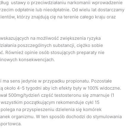
według ustawy o przeciwdziałaniu narkomanii wprowadzenie
zecim odpłatnie lub nieodpłatnie. Od wielu lat dostarczamy
entów, którzy znajdują cię na terenie całego kraju oraz
ń wskazujących na możliwość zwiększenia ryzyka
ziałania poszczególnych substancji, ciężko sobie
. Również opinie osób stosujących preparaty nie
rminowych konsekwencjach.
 i ma sens jedynie w przypadku propionatu. Pozostałe
ją około 4-5 tygodni aby ich efekty były w 100% widoczne.
iwał 500mg/tydzień część testosteronu się zmarnuje (1
u wszystkim początkującym rekomenduje cykl 15
 polega na przyspieszeniu dzielenia się komórek
kanek organizmu. W ten sposób dochodzi do stymulowania
sportowca.