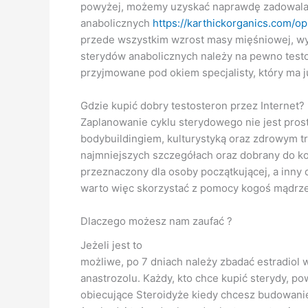
powyżej, możemy uzyskać naprawdę zadowalaj
anabolicznych
https://karthickorganics.com/
przede wszystkim wzrost masy mięśniowej, wytr
sterydów anabolicznych należy na pewno testo
przyjmowane pod okiem specjalisty, który ma 
Gdzie kupić dobry testosteron przez Internet?
Zaplanowanie cyklu sterydowego nie jest prost
bodybuildingiem, kulturystyką oraz zdrowym 
najmniejszych szczegółach oraz dobrany do kon
przeznaczony dla osoby początkującej, a inn
warto więc skorzystać z pomocy kogoś mądrz
Dlaczego możesz nam zaufać ?
Jeżeli jest to
możliwe, po 7 dniach należy zbadać estradiol w
anastrozolu. Każdy, kto chce kupić sterydy, p
obiecujące Steroidyże kiedy chcesz budowani