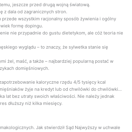
emu, jeszcze przed drugą wojną światową.
ę z dala od zagranicznych stron.
 przede wszystkim racjonalny sposób żywienia i ogólny
lwiek formę dopingu.
nie nie przypadnie do gustu dietetykom, ale cóż teoria nie
ęskiego wyglądu – to znaczy, że sylwetka stanie się
i żel, maść, a także – najbardziej popularną postać w
trzykach domięśniowych.
 zapotrzebowanie kaloryczne rzędu 4/5 tysięcy kcal
mięśniaków żyje na kredyt lub od chwilówki do chwilówki…
a lat bez utraty swoich właściwości. Nie należy jednak
s dłuższy niż kilka miesięcy.
armakologicznych. Jak stwierdził Sąd Najwyższy w uchwale