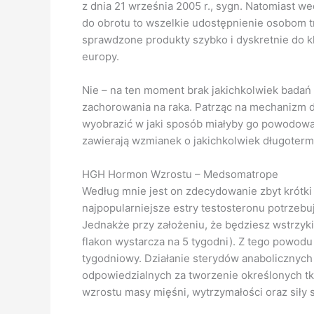
z dnia 21 września 2005 r., sygn. Natomiast 
do obrotu to wszelkie udostępnienie osobom tr
sprawdzone produkty szybko i dyskretnie do kli
europy.
Nie – na ten moment brak jakichkolwiek bada
zachorowania na raka. Patrząc na mechanizm d
wyobrazić w jaki sposób miałyby go powodować
zawierają wzmianek o jakichkolwiek długote
HGH Hormon Wzrostu – Medsomatrope
Według mnie jest on zdecydowanie zbyt krótki
najpopularniejsze estry testosteronu potrzebu
Jednakże przy założeniu, że będziesz wstrzyk
flakon wystarcza na 5 tygodni). Z tego powod
tygodniowy. Działanie sterydów anabolicznych
odpowiedzialnych za tworzenie określonych t
wzrostu masy mięśni, wytrzymałości oraz siły 