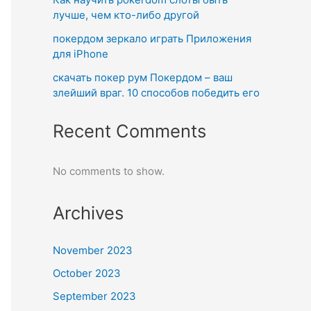
лучше, чем кто-либо другой
покердом зеркало играть Приложения
для iPhone
скачать покер рум Покердом – ваш
злейший враг. 10 способов победить его
Recent Comments
No comments to show.
Archives
November 2023
October 2023
September 2023