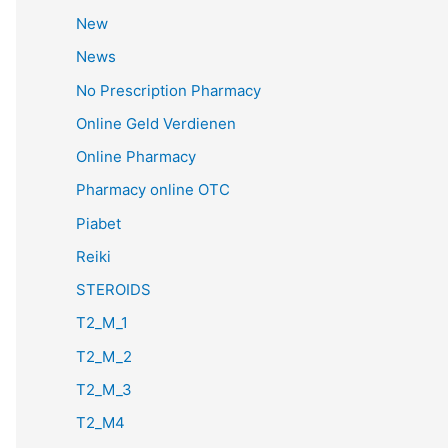
New
News
No Prescription Pharmacy
Online Geld Verdienen
Online Pharmacy
Pharmacy online OTC
Piabet
Reiki
STEROIDS
T2_M_1
T2_M_2
T2_M_3
T2_M4