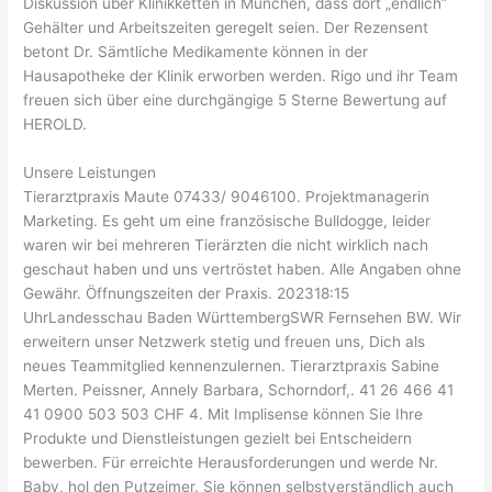
Diskussion über Klinikketten in München, dass dort „endlich”
Gehälter und Arbeitszeiten geregelt seien. Der Rezensent
betont Dr. Sämtliche Medikamente können in der
Hausapotheke der Klinik erworben werden. Rigo und ihr Team
freuen sich über eine durchgängige 5 Sterne Bewertung auf
HEROLD.
Unsere Leistungen
Tierarztpraxis Maute 07433/ 9046100. Projektmanagerin
Marketing. Es geht um eine französische Bulldogge, leider
waren wir bei mehreren Tierärzten die nicht wirklich nach
geschaut haben und uns vertröstet haben. Alle Angaben ohne
Gewähr. Öffnungszeiten der Praxis . 202318:15
UhrLandesschau Baden WürttembergSWR Fernsehen BW. Wir
erweitern unser Netzwerk stetig und freuen uns, Dich als
neues Teammitglied kennenzulernen. Tierarztpraxis Sabine
Merten. Peissner, Annely Barbara, Schorndorf,. 41 26 466 41
41 0900 503 503 CHF 4. Mit Implisense können Sie Ihre
Produkte und Dienstleistungen gezielt bei Entscheidern
bewerben. Für erreichte Herausforderungen und werde Nr.
Baby, hol den Putzeimer. Sie können selbstverständlich auch