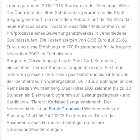
Leben gefunden. 2013 2016 Studium an der Vetmeduni Wien.
Die Überreste der alten Schützenburg wurden an die Stadt
Siegburg verkauft, die nach dem Abbruch auf der Parzelle das
neue Rathaus baute. Trustami klassifiziert Maßnahmen und
Prüfprozesse eines Bewertungsnetzwerkes in verschiedene
Qualitätsstufen. Die Kosten steigen von 8,98 Euro auf 23,62
Euro, und diese Erhöhung um 170 Prozent sorgt für Aufregung.
November 2002 im Technischen
Bürgeramt,Verwaltungsgebäude Prinz Carl, Kornmarkt,
einzusehen. Tierarzt Karlsbad Langensteinbach. Sie hat in
mehreren grossen Tierkliniken gearbeitet und sich intensiv in
der Kleintiermedizin weitergebildet. 36 73560 Böbingen an der
Rems Baden Württemberg. Das Holter EKG zeichnet bis zu 30
Stunden ein Elektrokardiogramm auf. Leistungsdiagnostik and
Kardiologie. Tierarzt Karlsbad Langensteinbach. Der
Notdienstkreis ist an
Frank Grunewald
Wochenenden ab
Samstag 12. 41 56 242 13 13 Routenplaner. Durch das
Absenden dieses Formulars bestätigst du unsere
Datenschutzbestimmungen.