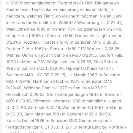
41069 Mönchengladbach: Tierarztpraxis Holt. Die genauen
Kosten einer Tierkranken­versicherung variieren stark, je
nachdem, welches Tier Sie versichern möchten. Vielen Dank
im voraus für Eure Mithilfe. 2856457 WesterburgTel. 0:27:47,
Wald Johannes 1989 m Männer TSV Waigolshausen 0:27:48,
Häpp Harald 1966 m Senioren M50 Hambacher night runners
0:28:06, Wozniak Thorsten 1976 m Senioren M40 0:28:20,
Rettner Dieter 1962 m Senioren M50 TSV Werneck 0:28:25,
Wehner Gerhard 1953 m Senioren M60 0:28:55, Seufert Felix
1993 m Männer TSV Waigolshausen 0:28:58, Sitko Fabian
1995 m Junioren U23 0:29:00, Hippler Matthias 1973 m
Senioren M40 LGG ’89 0:29:15, Ille Harald 1963 m Senioren
M50 0:29:19, Hartmann Stephan 1972 m Senioren M40
0:29:49, Weigand Dominik 1977 m Senioren M35 SC
Hesselbach 0:29:52, Stolzenberger Jürgen 1963 m Senioren
M50 0:30:10, Römmelt Johannes 1998 m männliche Jugend
U20 DLRG Werneck 0:30:18, Wahler Benedikt 1991 m Männer
0:30:30, Behr Matthias 1981 m Senioren M35 0:30:59,
Zufrass Daniel 1986 m Senioren M30 Oberammergauer
Herrgottschnitzer 0:31:03,8 3. Zur Unterstützung bei Notfällen