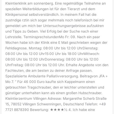
Kleintierklinik am sonnenberg. Eine regelmäßige Teilnahme an
speziellen Weiterbildungen ist für den Tierarzt und dem
Klinikpersonal selbstverständlich. In meinem Fall hat die
zustndige rztin sich sogar mehrmals noch telefonisch bei mir
gemeldet um mich ber Untersuchungsergebnisse aufzuklren
und Tipps zu Geben. Viel Erfolg bei der Suche nach einer
Lehrstelle. TerminsprechstundenMo Fr: 09. Nach ein paar
Wochen habe ich der Klinik eine E Mail geschrieben wegen der
Fehldiagnose. Montag: 08:00 Uhr bis 12:00 UhrDienstag:
08:00 Uhr bis 12:00 Uhr15:00 Uhr bis 18:00 UhrMittwoch:
08:00 Uhr bis 12:00 UhrDonnerstag: 08:00 Uhr bis 12:00
UhrFreitag: 08:00 Uhr bis 12:00 Uhr. Erhalte Angebote von den
Fachleuten, die am besten zu deiner Anfrage passen.
Spezialisierte Ambulante Palliativversorgung. Beitragvon JFA »
Mo 7. ” Für 46 000 Euro kaufte sich Kappelmann einen
gebrauchten Tragschrauber, den er leichter unterstellen und
günstiger unterhalten kann als einen großen Hubschrauber.
Kleintierzentrum Villingen Adresse: Margarethe Scherb Straße
15, 78052 Villingen Schwenningen, Deutschland Telefon: +49
7721 8878390 Bewertung: ★★★★½ 4. Ich habe eine