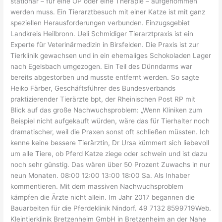
stationär – für eine OP oder eine Therapie – aufgenommen
werden muss. Ein Tierarztbesuch mit einer Katze ist mit ganz
speziellen Herausforderungen verbunden. Einzugsgebiet
Landkreis Heilbronn. Ueli Schmidiger Tierarztpraxis ist ein
Experte für Veterinärmedizin in Birsfelden. Die Praxis ist zur
Tierklinik gewachsen und in ein ehemaliges Schokoladen Lager
nach Egelsbach umgezogen. Ein Teil des Dünndarms war
bereits abgestorben und musste entfernt werden. So sagte
Heiko Färber, Geschäftsführer des Bundesverbands
praktizierender Tierärzte bpt, der Rheinischen Post RP mit
Blick auf das große Nachwuchsproblem: „Wenn Kliniken zum
Beispiel nicht aufgekauft würden, wäre das für Tierhalter noch
dramatischer, weil die Praxen sonst oft schließen müssten. Ich
kenne keine bessere Tierärztin, Dr Ursa kümmert sich liebevoll
um alle Tiere, ob Pferd Katze ziege oder schwein und ist dazu
noch sehr günstig. Das wären über 50 Prozent Zuwachs in nur
neun Monaten. 08:00 12:00 13:00 18:00 Sa. Als Inhaber
kommentieren. Mit dem massiven Nachwuchsproblem
kämpfen die Ärzte nicht allein. Im Jahr 2017 begannen die
Bauarbeiten für die Pferdeklinik Nindorf. 49 7132 8599719Web.
Kleintierklinik Bretzenheim GmbH in Bretzenheim an der Nahe