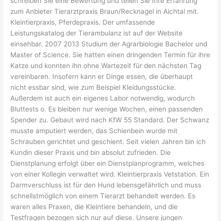
schreiben Sie eine Bewertung und teilen Sie Ihre Erfahrung
zum Anbieter Tierarztpraxis Braun/Recknagel in Aichtal mit.
Kleintierpraxis, Pferdepraxis. Der umfassende
Leistungskatalog der Tierambulanz ist auf der Website
einsehbar. 2007 2013 Studium der Agrarbiologie Bachelor und
Master of Science. Sie hatten einen dringenden Termin für ihre
Katze und konnten ihn ohne Wartezeit für den nächsten Tag
vereinbaren. Insofern kann er Dinge essen, die überhaupt
nicht essbar sind, wie zum Beispiel Kleidungsstücke.
Außerdem ist auch ein eigenes Labor notwendig, wodurch
Bluttests o. Es bleiben nur wenige Wochen, einen passenden
Spender zu. Gebaut wird nach KfW 55 Standard. Der Schwanz
musste amputiert werden, das Schienbein wurde mit
Schrauben gerichtet und geschient. Seit vielen Jahren bin ich
Kundin dieser Praxis und bin absolut zufrieden. Die
Dienstplanung erfolgt über ein Dienstplanprogramm, welches
von einer Kollegin verwaltet wird. Kleintierpraxis Vetstation. Ein
Darmverschluss ist für den Hund lebensgefährlich und muss
schnellstmöglich von einem Tierarzt behandelt werden. Es
waren alles Praxen, die Kleintiere behandeln, und die
Testfragen bezogen sich nur auf diese. Unsere jungen