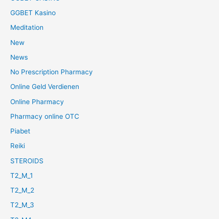
GGBET Kasino
Meditation
New
News
No Prescription Pharmacy
Online Geld Verdienen
Online Pharmacy
Pharmacy online OTC
Piabet
Reiki
STEROIDS
T2_M_1
T2_M_2
T2_M_3