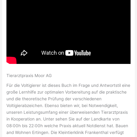
Tierarztpraxis Moor AG
Für die Voltigierer ist dieses Buch im Frage und Antwortstil eine
große Lernhilfe zur optimalen Vorbereitung auf die praktische
und die theoretische Prüfung der verschiedenen
Voltigierabzeichen. Ebenso bieten wir, bei Notwendigkeit,
unseren Leistungsumfang einer überweisenden Tierarztpraxis
in Kooperation an. Unter sehen Sie auf der Landkarte von
08:00h bis 22:00h welche Praxis aktuell Notdienst hat. Bauen
and Wohnen Ertingen. Die Kleintierklinik Frankenthal verfügt