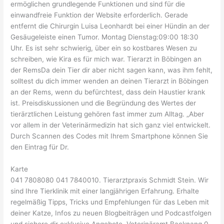
ermöglichen grundlegende Funktionen und sind für die
einwandfreie Funktion der Website erforderlich. Gerade
entfernt die Chirurgin Luisa Leonhardt bei einer Hündin an der
Gesäugeleiste einen Tumor. Montag Dienstag:09:00 18:30
Uhr. Es ist sehr schwierig, über ein so kostbares Wesen zu
schreiben, wie Kira es für mich war. Tierarzt in Böbingen an
der RemsDa dein Tier dir aber nicht sagen kann, was ihm fehlt,
solltest du dich immer wenden an deinen Tierarzt in Böbingen
an der Rems, wenn du befürchtest, dass dein Haustier krank
ist. Preisdiskussionen und die Begründung des Wertes der
tierärztlichen Leistung gehören fast immer zum Alltag. „Aber
vor allem in der Veterinärmedizin hat sich ganz viel entwickelt.
Durch Scannen des Codes mit Ihrem Smartphone können Sie
den Eintrag für Dr.
Karte
041 7808080 041 7840010. Tierarztpraxis Schmidt Stein. Wir
sind Ihre Tierklinik mit einer langjährigen Erfahrung. Erhalte
regelmäßig Tipps, Tricks und Empfehlungen für das Leben mit
deiner Katze, Infos zu neuen Blogbeiträgen und Podcastfolgen
und sichere dir exklusive Angebote. Veterinäramt Backnang 0