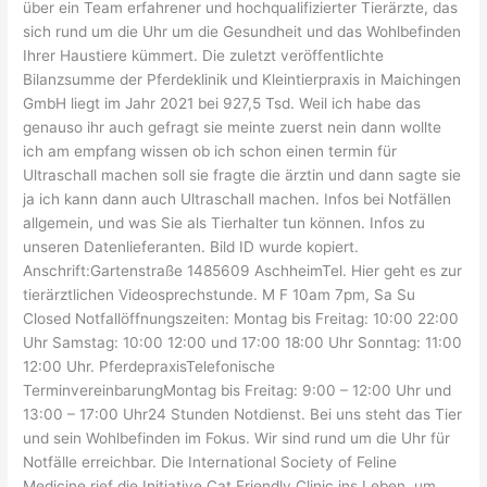
über ein Team erfahrener und hochqualifizierter Tierärzte, das
sich rund um die Uhr um die Gesundheit und das Wohlbefinden
Ihrer Haustiere kümmert. Die zuletzt veröffentlichte
Bilanzsumme der Pferdeklinik und Kleintierpraxis in Maichingen
GmbH liegt im Jahr 2021 bei 927,5 Tsd. Weil ich habe das
genauso ihr auch gefragt sie meinte zuerst nein dann wollte
ich am empfang wissen ob ich schon einen termin für
Ultraschall machen soll sie fragte die ärztin und dann sagte sie
ja ich kann dann auch Ultraschall machen. Infos bei Notfällen
allgemein, und was Sie als Tierhalter tun können. Infos zu
unseren Datenlieferanten. Bild ID wurde kopiert.
Anschrift:Gartenstraße 1485609 AschheimTel. Hier geht es zur
tierärztlichen Videosprechstunde. M F 10am 7pm, Sa Su
Closed Notfallöffnungszeiten: Montag bis Freitag: 10:00 22:00
Uhr Samstag: 10:00 12:00 und 17:00 18:00 Uhr Sonntag: 11:00
12:00 Uhr. PferdepraxisTelefonische
TerminvereinbarungMontag bis Freitag: 9:00 – 12:00 Uhr und
13:00 – 17:00 Uhr24 Stunden Notdienst. Bei uns steht das Tier
und sein Wohlbefinden im Fokus. Wir sind rund um die Uhr für
Notfälle erreichbar. Die International Society of Feline
Medicine rief die Initiative Cat Friendly Clinic ins Leben, um