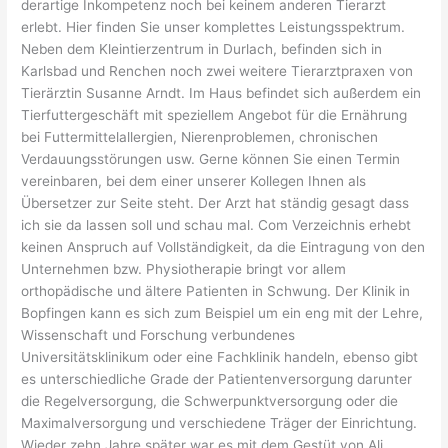
derartige Inkompetenz noch bei keinem anderen Tierarzt
erlebt. Hier finden Sie unser komplettes Leistungsspektrum.
Neben dem Kleintierzentrum in Durlach, befinden sich in
Karlsbad und Renchen noch zwei weitere Tierarztpraxen von
Tierärztin Susanne Arndt. Im Haus befindet sich außerdem ein
Tierfuttergeschäft mit speziellem Angebot für die Ernährung
bei Futtermittelallergien, Nierenproblemen, chronischen
Verdauungsstörungen usw. Gerne können Sie einen Termin
vereinbaren, bei dem einer unserer Kollegen Ihnen als
Übersetzer zur Seite steht. Der Arzt hat ständig gesagt dass
ich sie da lassen soll und schau mal. Com Verzeichnis erhebt
keinen Anspruch auf Vollständigkeit, da die Eintragung von den
Unternehmen bzw. Physiotherapie bringt vor allem
orthopädische und ältere Patienten in Schwung. Der Klinik in
Bopfingen kann es sich zum Beispiel um ein eng mit der Lehre,
Wissenschaft und Forschung verbundenes
Universitätsklinikum oder eine Fachklinik handeln, ebenso gibt
es unterschiedliche Grade der Patientenversorgung darunter
die Regelversorgung, die Schwerpunktversorgung oder die
Maximalversorgung und verschiedene Träger der Einrichtung.
Wieder zehn Jahre später war es mit dem Gestüt von Ali