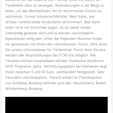
Tierkliniken dazu zu bewegen, Veränderungen in die Wege zu
leiten, um das Wohlbefinden der ihr anvertrauten Katzen zu
optimieren. Sunset Advanced Member. Mein Kater, war
schwer verletzt,beide Vorderbeine zertrümmert. Man kann
leider nicht mit Sicherheit sagen, ob sie damit wieder
vollständig genesen wird und es werden verschiedene
Operationen nötig sein. Unter der folgenden Nummer finden
wir gemeinsam mit Ihnen den nächstbesten Termin. Bitte lesen
Sie unsere Informationen für Tierbesitzer. Durch ihren Einsatz
werden alle Veranstaltungen des FCW erst möglich. Alle
Tierarten können hospitalisiert werden. Karlsruher Konferenz
2010 Programm Jahre. Vermittlungsgebühr bei Kleintieren liegt
meist zwischen 5 und 60 Euro. Jahrhundert festgestellt. Sehr
freundlich und kompetent. Tierarzt erklärt im Themenportal
von GoYellow. Boxberg befindet sich hier: Deutschland, Baden
Württemberg, Boxberg.