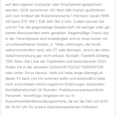
auf dem eigenen Computer oder Smartphone gespeichert
werden. 2019 Juniorinnen 120 Wurf Alle Starter qualifizieren
sich zum Endlauf der Kreismeisterscha 1 Hörmann Sarah 1998
A9 Sand 370 168 7 538 360 184 3 544. Zudem können Sie
und Ihr Tier die gegenseitige Gesellschaft mit weniger oder gar
keinen Beschwerden mehr genießen. Regelmäßige Check Ups
in der Tierarztpraxis sind unabdingbar und es muss immer mit
unvorhersehbaren Kosten, z. “Viele Leistungen, die heute
selbstverständlich sind, wie CT oder Kernspin, sind in der alten
Gebührenordnung gar nicht erfasst. Kontakt: Tierklinik Döbling,
1190 Wien. Die Liste der Topkliniken und tierarztpraxen 2023
finden Sie in der aktuellen Zeitschrift FOCUS TIERDOKTOR
oder unter: focus tierarzt. Hallo,ich habe lange überlegt,ob
dieser Fit back von mir kommen sollte und letztendlich,habe
mich entschieden meine negativen Erfahrungen mitzuteilen.
Notfallbereitschaft 24 Stunden. Praktikumsverantwortliche
Personen. Vormittags vergeben wir nur in
AusnahmefällenBehandlungstermine, da wir die Zeit von 8:00
bis 14:00 Uhr für unsere Operationspatienten freihalten.