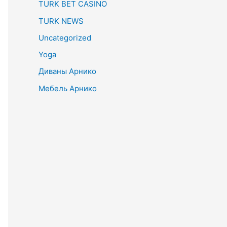
TURK BET CASINO
TURK NEWS
Uncategorized
Yoga
Диваны Арнико
Мебель Арнико