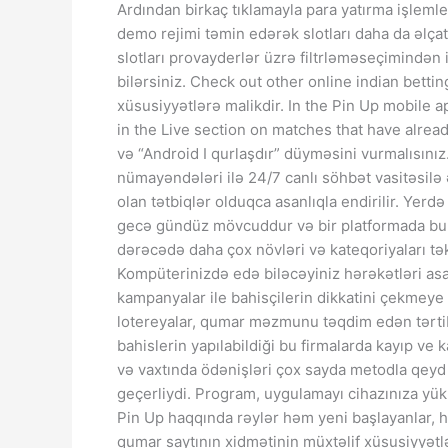
Ardından birkaç tıklamayla para yatırma işlemler
demo rejimi təmin edərək slotları daha da əlça
slotları provayderlər üzrə filtrləməseçimindən 
bilərsiniz. Check out other online indian betti
xüsusiyyətlərə malikdir. In the Pin Up mobile a
in the Live section on matches that have alrea
və “Android I qurlaşdır” düyməsini vurmalısını
nümayəndələri ilə 24/7 canlı söhbət vasitəsilə 
olan tətbiqlər olduqca asanlıqla endirilir. Yer
gecə gündüz mövcuddur və bir platformada buk
dərəcədə daha çox növləri və kateqoriyaları tək
Kompüterinizdə edə biləcəyiniz hərəkətləri asanlı
kampanyalar ile bahisçilerin dikkatini çekmeye 
lotereyalar, qumar məzmunu təqdim edən tərtib
bahislerin yapılabildiği bu firmalarda kayıp ve ka
və vaxtında ödənişləri çox sayda metodla qeyd ed
geçerliydi. Program, uygulamayı cihazınıza yük
Pin Up haqqında rəylər həm yeni başlayanlar, h
qumar saytının xidmətinin müxtəlif xüsusiyyətl