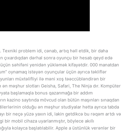
 Texniki problem idi, cənab, artıq həll etdik, bir daha
n çıxardıqdan dərhal sonra oyunçu bir hesab qeyd edə
k üçün səhifəni yenidən yükləmək kifayətdir. 000 manatdan
um” oynamaq istəyən oyunçular üçün ayrıca təkliflər
yunları müxtəlifliyi ilə məni xoş təəccübləndirən bir
 ən məşhur slotları Geisha, Safari, The Ninja dır. Kompüter
iyyata başlamaqla bonus qazanmağa bir addım
rın kazino saytında mövcud olan bütün maşınları sınaqdan
ilerlərinin olduğu ən məşhur studiyalar hətta ayrıca tabda
sayı bir neçə yüzə yaxın idi, lakin getdikcə bu rəqəm artdı və
i bir mobil cihaza uyarlanmıştır, böylece akıllı
ığıyla kolayca başlatılabilir. Apple a üstünlük verənlər bir