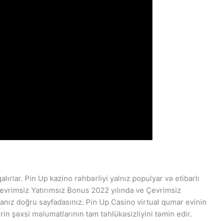
lırlar. Pin Up kazino rəhbərliyi yalnız populyar və etibarlı
Çevrimsiz Yatırımsız Bonus 2022 yılında ve Çevrimsiz
anız doğru sayfadasınız. Pin Up Casino virtual qumar evinin
in şəxsi məlumatlarının tam təhlükəsizliyini təmin edir.