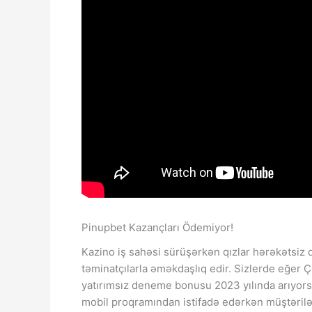
Pinupbet Kazançları Ödemiyor!
Kazino iş sahəsi sürüşərkən qızlar hərəkətsiz qa
təminatçılarla əməkdaşlıq edir. Sizlerde eğer 
yatırımsız deneme bonusu 2023 yılında arıyors
mobil proqramından istifadə edərkən müştərilər