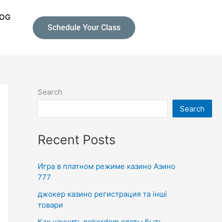
LOG
Schedule Your Class
Search
Search
Recent Posts
Игра в платном режиме казино Азино
777
джокер казино регистрация та інші
товари
Как научить pokerdom слоты быть