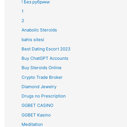
! Без рубрики
1
2
Anabolic Steroids
bahis sitesi
Best Dating Escort 2023
Buy ChatGPT Accounts
Buy Steroids Online
Crypto Trade Broker
Diamond Jewelry
Drugs no Prescription
GGBET CASINO
GGBET Kasino
Meditation