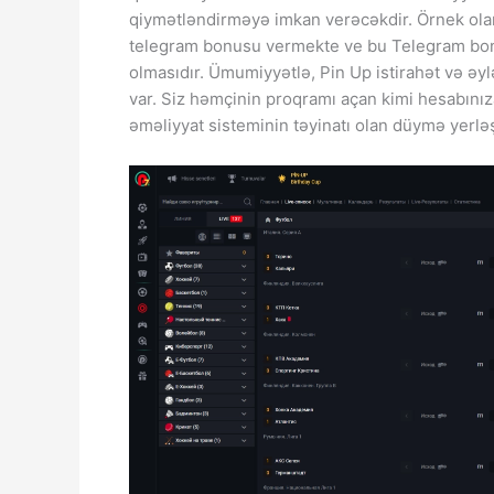
qiymətləndirməyə imkan verəcəkdir. Örnek olar
telegram bonusu vermekte ve bu Telegram bonu
olmasıdır. Ümumiyyətlə, Pin Up istirahət və əyl
var. Siz həmçinin proqramı açan kimi hesabınız
əməliyyat sisteminin təyinatı olan düymə yerləş