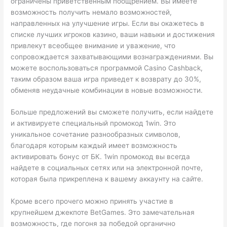
ограничены приветственным поощрением. Вы имеете
возможность получить немало возможностей,
направленных на улучшение игры. Если вы окажетесь в
списке лучших игроков казино, ваши навыки и достижения
привлекут всеобщее внимание и уважение, что
сопровождается захватывающими вознаграждениями. Вы
можете воспользоваться программой Casino Cashback,
таким образом ваша игра приведет к возврату до 30%,
обменяв неудачные комбинации в новые возможности.
Больше предложений вы сможете получить, если найдете
и активируете специальный промокод 1win. Это
уникальное сочетание разнообразных символов,
благодаря которым каждый имеет возможность
активировать бонус от БК. 1win промокод вы всегда
найдете в социальных сетях или на электронной почте,
которая была прикреплена к вашему аккаунту на сайте.
Кроме всего прочего можно принять участие в
крупнейшем джекпоте BetGames. Это замечательная
возможность, где погоня за победой органично