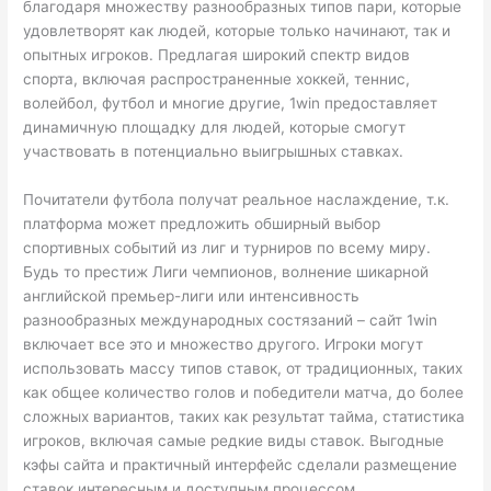
благодаря множеству разнообразных типов пари, которые
удовлетворят как людей, которые только начинают, так и
опытных игроков. Предлагая широкий спектр видов
спорта, включая распространенные хоккей, теннис,
волейбол, футбол и многие другие, 1win предоставляет
динамичную площадку для людей, которые смогут
участвовать в потенциально выигрышных ставках.
Почитатели футбола получат реальное наслаждение, т.к.
платформа может предложить обширный выбор
спортивных событий из лиг и турниров по всему миру.
Будь то престиж Лиги чемпионов, волнение шикарной
английской премьер-лиги или интенсивность
разнообразных международных состязаний – сайт 1win
включает все это и множество другого. Игроки могут
использовать массу типов ставок, от традиционных, таких
как общее количество голов и победители матча, до более
сложных вариантов, таких как результат тайма, статистика
игроков, включая самые редкие виды ставок. Выгодные
кэфы сайта и практичный интерфейс сделали размещение
ставок интересным и доступным процессом.