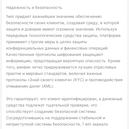
Надежность и безопасность
1win придает важнейшее значение обеспечению
безопасности своих клиентов, создавая среду, в которой
защита и доверие имеют огромное значение. Используя
передовые технологические средства защиты, платформа
принимает строгие меры в целях защиты
конфиденциальных данных и финансовых операций.
Качественные протоколы шифрования защищают
информацию, предотвращая вероятную опасность. Кроме
того, винвин четко придерживается лучших отраслевых
практик и мировых стандартов, включая важные
протоколы «Знай своего клиента» (KYC) и противодействия
отмыванию денег (AML).
Это гарантирует, что клиент идентифицирован, а денежные
средства подлежат тщательной проверке, что
способствует созданию безопасной системы.
Сосредоточившись на поддержании стабильной и
неприступной системы безопасности, 1 win зеркало