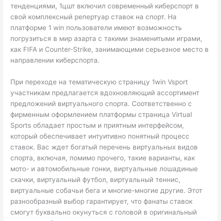
тенденциями, 1цшт включил современный киберспорт в
свой комплексный репертуар ставок на спорт. На
платформе 1 win пользователи имеют возможность
погрузиться в мир азарта с такими знаменитыми играми,
как FIFA и Counter-Strike, занимающими серьезное место в
направлении киберспорта.
При переходе на тематическую страницу 1win Vsport
участникам предлагается вдохновляющий ассортимент
предложений виртуального спорта. Соответственно с
фирменным оформлением платформы страница Virtual
Sports обладает простым и приятным интерфейсом,
который обеспечивает интуитивно понятный процесс
ставок. Вас ждет богатый перечень виртуальных видов
спорта, включая, помимо прочего, такие варианты, как
мото- и автомобильные гонки, виртуальные лошадиные
скачки, виртуальный футбол, виртуальный теннис,
виртуальные собачьи бега и многие-многие другие. Этот
разнообразный выбор гарантирует, что фанаты ставок
смогут буквально окунуться с головой в оригинальный