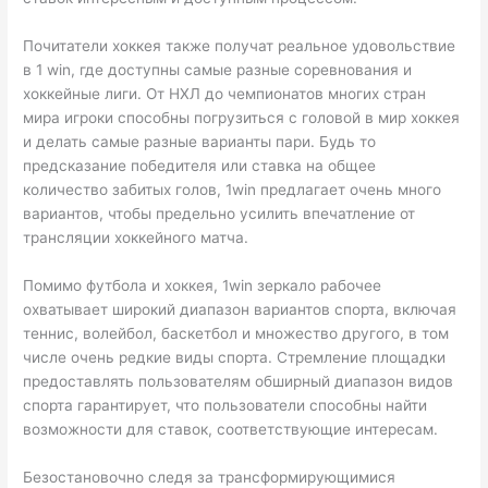
Почитатели хоккея также получат реальное удовольствие
в 1 win, где доступны самые разные соревнования и
хоккейные лиги. От НХЛ до чемпионатов многих стран
мира игроки способны погрузиться с головой в мир хоккея
и делать самые разные варианты пари. Будь то
предсказание победителя или ставка на общее
количество забитых голов, 1win предлагает очень много
вариантов, чтобы предельно усилить впечатление от
трансляции хоккейного матча.
Помимо футбола и хоккея, 1win зеркало рабочее
охватывает широкий диапазон вариантов спорта, включая
теннис, волейбол, баскетбол и множество другого, в том
числе очень редкие виды спорта. Стремление площадки
предоставлять пользователям обширный диапазон видов
спорта гарантирует, что пользователи способны найти
возможности для ставок, соответствующие интересам.
Безостановочно следя за трансформирующимися