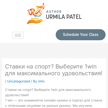
Schedule Your Class
Ставки на спорт? Выберите 1win
для максимального удовольствия!
/
Uncategorized
/ By
mhc
Ставки на спорт? Выберите 1win для максимального
удовольствия!
1 win — это знаменитое онлайн-казино и портал для ставок
с отличными опциями на разных рынках. Мы изучили