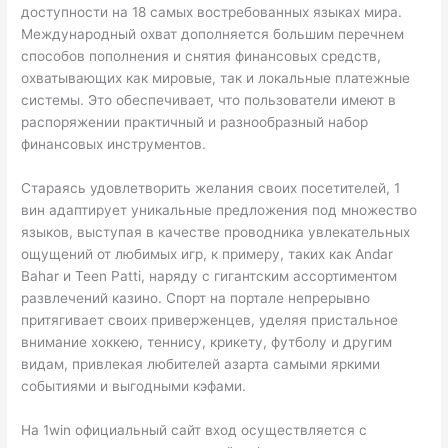
доступности на 18 самых востребованных языках мира.
Международный охват дополняется большим перечнем
способов пополнения и снятия финансовых средств,
охватывающих как мировые, так и локальные платежные
системы. Это обеспечивает, что пользователи имеют в
распоряжении практичный и разнообразный набор
финансовых инструментов.
Стараясь удовлетворить желания своих посетителей, 1
вин адаптирует уникальные предложения под множество
языков, выступая в качестве проводника увлекательных
ощущений от любимых игр, к примеру, таких как Andar
Bahar и Teen Patti, наряду с гигантским ассортиментом
развлечений казино. Спорт на портале непрерывно
притягивает своих приверженцев, уделяя пристальное
внимание хоккею, теннису, крикету, футболу и другим
видам, привлекая любителей азарта самыми яркими
событиями и выгодными кэфами.
На 1win официальный сайт вход осуществляется с