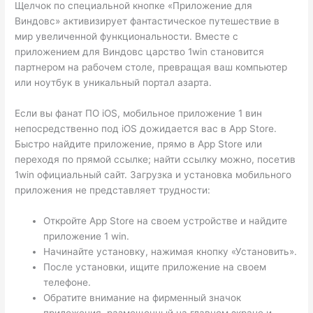
Щелчок по специальной кнопке «Приложение для
Виндовс» активизирует фантастическое путешествие в
мир увеличенной функциональности. Вместе с
приложением для Виндовс царство 1win становится
партнером на рабочем столе, превращая ваш компьютер
или ноутбук в уникальный портал азарта.
Если вы фанат ПО iOS, мобильное приложение 1 вин
непосредственно под iOS дожидается вас в App Store.
Быстро найдите приложение, прямо в App Store или
переходя по прямой ссылке; найти ссылку можно, посетив
1win официальный сайт. Загрузка и установка мобильного
приложения не представляет трудности:
Откройте App Store на своем устройстве и найдите
приложение 1 win.
Начинайте установку, нажимая кнопку «Установить».
После установки, ищите приложение на своем
телефоне.
Обратите внимание на фирменный значок