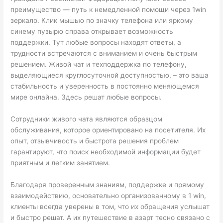
преимущество — путь к немедленной помощи через 1win
зеркало. Клик мышью по значку телефона или яркому
синему пузырю справа открывает возможность
поддержки. Тут любые вопросы находят ответы, а
трудности встречаются с вниманием и очень быстрым
решением. Живой чат и техподдержка по телефону,
выделяющиеся круглосуточной доступностью, – это ваша
стабильность и уверенность в постоянно меняющемся
мире онлайна. Здесь решат любые вопросы.
Сотрудники живого чата являются образцом
обслуживания, которое ориентировано на посетителя. Их
опыт, отзывчивость и быстрота решения проблем
гарантируют, что поиск необходимой информации будет
приятным и легким занятием.
Благодаря проверенным знаниям, поддержке и прямому
взаимодействию, основательно организованному в 1 win,
клиенты всегда уверены в том, что их обращения услышат
и быстро решат. А их путешествие в азарт тесно связано с