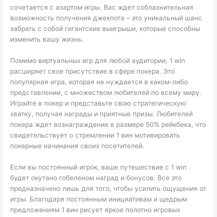
сочетается с азартом игры. Вас ждет соблазнительная
возможность получения джекпота – это уникальный шанс
забрать с собой гигантские выигрыши, которые способны
изменить вашу жизнь.
Помимо виртуальных игр для любой аудитории, 1 win
расширяет свое присутствие в сфере покера. Это
популярная игра, которая не нуждается в каком-либо
представлении, с множеством любителей по всему миру.
Играйте в покер и представьте свою стратегическую
хватку, получая награды и приятные призы. Любителей
покера ждет вознаграждение в размере 50% рейкбека, что
свидетельствует о стремлении 1 вин мотивировать
покерные начинания своих посетителей.
Если вы постоянный игрок, ваше путешествие с 1 win
будет окутано гобеленом наград и бонусов. Все это
предназначено лишь для того, чтобы усилить ощущения от
игры. Благодаря постоянным инициативам и щедрым
предложениям 1 вин рисует яркое полотно игровых