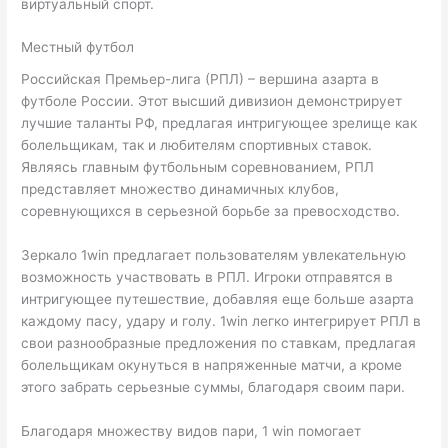
виртуальный спорт.
Местный футбол
Российская Премьер-лига (РПЛ) – вершина азарта в
футболе России. Этот высший дивизион демонстрирует
лучшие таланты РФ, предлагая интригующее зрелище как
болельщикам, так и любителям спортивных ставок.
Являясь главным футбольным соревнованием, РПЛ
представляет множество динамичных клубов,
соревнующихся в серьезной борьбе за превосходство.
Зеркало 1win предлагает пользователям увлекательную
возможность участвовать в РПЛ. Игроки отправятся в
интригующее путешествие, добавляя еще больше азарта
каждому пасу, удару и голу. 1win легко интегрирует РПЛ в
свои разнообразные предложения по ставкам, предлагая
болельщикам окунуться в напряженные матчи, а кроме
этого забрать серьезные суммы, благодаря своим пари.
Благодаря множеству видов пари, 1 win помогает