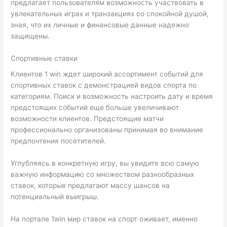
предлагает пользователям возможность участвовать в
увлекательных играх и транзакциях со спокойной душой,
зная, что их личные и финансовые данные надежно
защищены.
Спортивные ставки
Клиентов 1 win ждет широкий ассортимент событий для
спортивных ставок с демонстрацией видов спорта по
категориям. Поиск и возможность настроить дату и время
предстоящих событий еще больше увеличивают
возможности клиентов. Предстоящие матчи
профессионально организованы принимая во внимание
предпочтения посетителей.
Углубляясь в конкретную игру, вы увидите всю самую
важную информацию со множеством разнообразных
ставок, которые предлагают массу шансов на
потенциальный выигрыш.
На портале 1win мир ставок на спорт оживает, именно