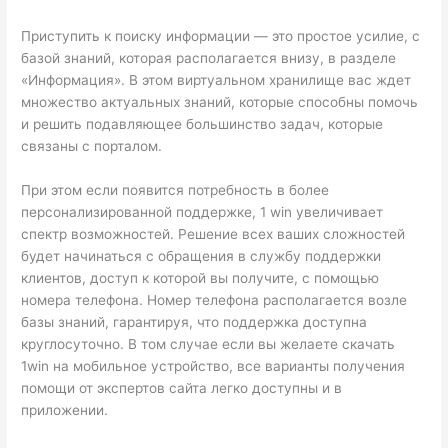
Приступить к поиску информации — это простое усилие, с
базой знаний, которая располагается внизу, в разделе
«Информация». В этом виртуальном хранилище вас ждет
множество актуальных знаний, которые способны помочь
и решить подавляющее большинство задач, которые
связаны с порталом.
При этом если появится потребность в более
персонализированной поддержке, 1 win увеличивает
спектр возможностей. Решение всех ваших сложностей
будет начинаться с обращения в службу поддержки
клиентов, доступ к которой вы получите, с помощью
номера телефона. Номер телефона располагается возле
базы знаний, гарантируя, что поддержка доступна
круглосуточно. В том случае если вы желаете скачать
1win на мобильное устройство, все варианты получения
помощи от экспертов сайта легко доступны и в
приложении.