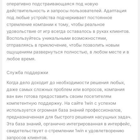
оперативно подстраивающаяся под новую
действительность и запросы пользователей. Адаптация
под любые устройства подчеркивает постоянное
стремление компании к тому, чтобы реальное
удовольствие от игр всегда оставалось в руках клиентов.
Воспользуйтесь уникальными возможностями,
отправляясь в приключение, чтобы позволить новым
ощущениям развернуться полностью, в любом месте и в
любое время.
Служба поддержки
Когда дело доходит до необходимости решения любых,
даже самых сложных проблем или вопросов, компания
ван вин готова предоставить своим посетителям
компетентную поддержку. На сайте 1win с успехом
используется огромная база знаний профессионалов,
предназначенная для быстрого решения насущных задач.
Эта база знаний, органично интегрированная в интерфейс,
свидетельствует о стремлении 1win к удовлетворению
запросов клиентов.