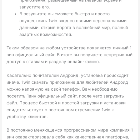
приложения, размещенный на главном экране и
запустите его.
В результате вы сможете быстро и просто
осуществить 1win вход со своими персональными
данными, открыв ворота в волшебный мир, полный
азартных возможностей.
Таким образом на любом устройстве появляется личный 1
вин официальный сайт. В итоге вы получаете непрерывный
доступ к ставкам и разделу онлайн-казино.
Касательно почитателей Андроид, установка происходит
иначе. 1win скачать приложение для любителей Андроид
можно напрямую на свой телефон. Вам необходимо
посетить 1вин официальный сайт, после чего загрузить
файл. Процесс быстрой и простой загрузки и установки
свидетельствует о постоянном стремлении 1win к
удобству клиентов.
В постоянно меняющемся прогрессивном мире компания 1
вин охарактеризовала себя как качественная платформа,