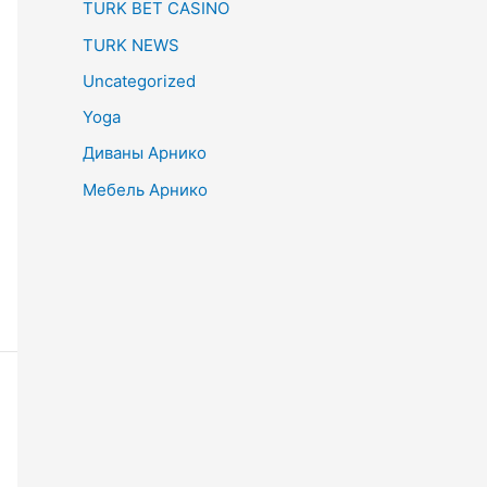
TURK BET CASINO
TURK NEWS
Uncategorized
Yoga
Диваны Арнико
Мебель Арнико