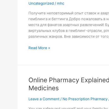
Uncategorized
/
mhc
Получите неповторимый опыт ставок и азар
гемблинга и беттинга Добро пожаловать в 
места для фанатов азартных развлечений! 
виртуальных клубов в гемблинг-отрасли, pi
различных жанров. Вне зависимости от того,
Read More »
Online Pharmacy Explained
Medicines
Leave a Comment
/
No Prescription Pharmacy
You can safeguard yourself and your family by