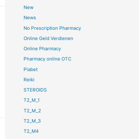
New
News
No Prescription Pharmacy
Online Geld Verdienen
Online Pharmacy
Pharmacy online OTC
Piabet
Reiki
STEROIDS
T2_M_1
T2_M_2
T2_M_3
T2_M4