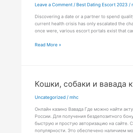
Leave a Comment
/
Best Dating Escort 2023
/
Discovering a date or a partner to spend qualit
current health crisis has only escalated the ch
once were, various escort portals exist that c
Read More »
Кошки, собаки и вавада 
Uncategorized
/
mhc
Онлайн казино Вавада Где можно найти акту
России. Для получения бездепозитного бон
быструю и простую авторизацию на сайте. 
популярности. Это обеспечено наличием мо