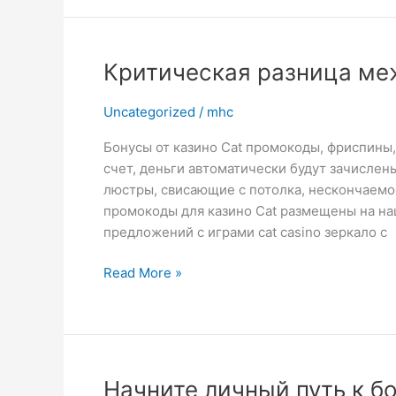
Критическая разница меж
Uncategorized
/
mhc
Бонусы от казино Cat промокоды, фриспины
счет, деньги автоматически будут зачислен
люстры, свисающие с потолка, нескончаемо
промокоды для казино Cat размещены на на
предложений с играми cat casino зеркало с
Read More »
Начните личный путь к бог