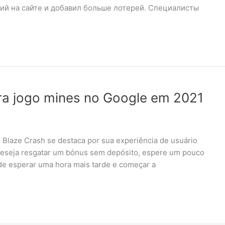
ий на сайте и добавил больше лотерей. Специалисты
a jogo mines no Google em 2021
 Blaze Crash se destaca por sua experiência de usuário
deseja resgatar um bónus sem depósito, espere um pouco
de esperar uma hora mais tarde e começar a