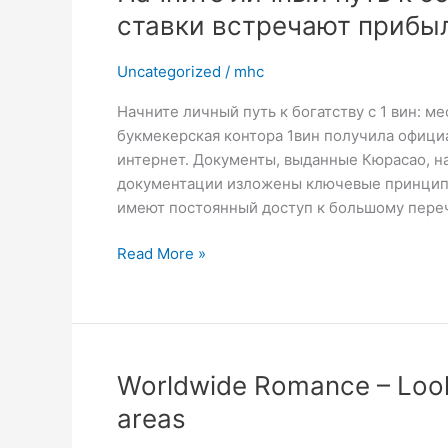
ставки встречают прибы
Uncategorized
/
mhc
Начните личный путь к богатству с 1 вин: ме
букмекерская контора 1вин получила офици
интернет. Документы, выданные Кюрасао, на
документации изложены ключевые принципы
имеют постоянный доступ к большому пере
Read More »
Worldwide Romance – Looki
areas