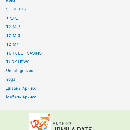
Reiki
STEROIDS
T2_M_1
T2_M_2
T2_M_3
T2_M4
TURK BET CASINO
TURK NEWS
Uncategorized
Yoga
Диваны Арнико
Мебель Арнико