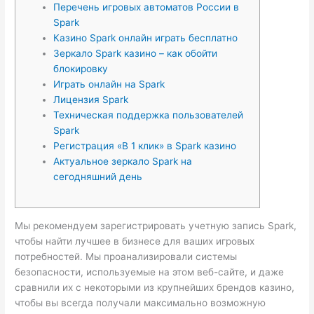
Перечень игровых автоматов России в
Spark
Казино Spark онлайн играть бесплатно
Зеркало Spark казино – как обойти
блокировку
Играть онлайн на Spark
Лицензия Spark
Техническая поддержка пользователей
Spark
Регистрация «В 1 клик» в Spark казино
Актуальное зеркало Spark на
сегодняшний день
Мы рекомендуем зарегистрировать учетную запись Spark,
чтобы найти лучшее в бизнесе для ваших игровых
потребностей. Мы проанализировали системы
безопасности, используемые на этом веб-сайте, и даже
сравнили их с некоторыми из крупнейших брендов казино,
чтобы вы всегда получали максимально возможную