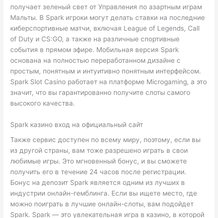
получает зеленый свет от Управления по азартным играм
Мальты. В Spark игроки могут делать ставки на последние
киберспортивные матчи, включая League of Legends, Call
of Duty и CS:GO, а также на различные спортивные
события в прямом эфире. Мобильная версия Spark
основана на полностью переработанном дизайне с
простым, понятным и интуитивно понятным интерфейсом.
Spark Slot Casino работает на платформе Microgaming, а это
значит, что вы гарантированно получите слоты самого
высокого качества.
Spark казино вход на официальный сайт
Также сервис доступен по всему миру, поэтому, если вы
из другой страны, вам тоже разрешено играть в свои
любимые игры. Это мгновенный бонус, и вы сможете
получить его в течение 24 часов после регистрации.
Бонус на депозит Spark является одним из лучших в
индустрии онлайн-гемблинга. Если вы ищете место, где
можно поиграть в лучшие онлайн-слоты, вам подойдет
Spark. Spark — это увлекательная игра в казино, в которой