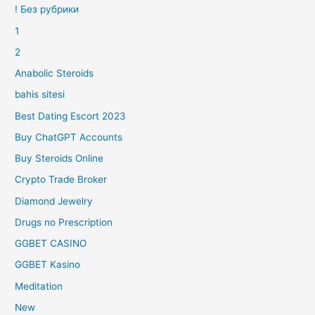
! Без рубрики
1
2
Anabolic Steroids
bahis sitesi
Best Dating Escort 2023
Buy ChatGPT Accounts
Buy Steroids Online
Crypto Trade Broker
Diamond Jewelry
Drugs no Prescription
GGBET CASINO
GGBET Kasino
Meditation
New