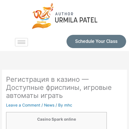
Schedule Your Class
Регистрация в казино —
Доступные фриспины, игровые
автоматы играть
Leave a Comment
/
News
/ By
mhc
Casino Spark online