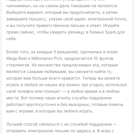
«анонимны», но на самом деле таковыми не являются.
Выберите вариант, который вы предпочитаете, а затем
завершите процесс, указав свой адрес электронной почты,
и вы получите приветственное письмо в ответ. Играйте
прямо сейчас, чтобы увидеть разницу в Казино Spark для
себя.
Более того, за каждые 5 вращений, сделанных в играх
Mega Reel и Millionaires Pick, предлагается 10 фунтов
стерлингов. Из множества предлагаемых игр, которые
являются самыми любимыми, вы сможете найти ту,
которая вам больше всего нравится. Теперь вы можете
играть в любую из наших игр казино где угодно, используя
свой телефон или планшет — в любое время и в любом
месте. Вот почему наши агенты службы поддержки
работают круглосуточно и без выходных, готовые помочь
вам с играми, в которые вы любите играть.
Лучший способ связаться с их службой поддержки —
отправить электронное письмо по адресу a. В игры с