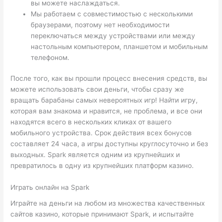
вы можете наслаждаться.
Мы работаем с совместимостью с несколькими
браузерами, поэтому нет необходимости
переключаться между устройствами или между
настольным компьютером, планшетом и мобильным
телефоном.
После того, как вы прошли процесс внесения средств, вы
можете использовать свои деньги, чтобы сразу же
вращать барабаны самых невероятных игр! Найти игру,
которая вам знакома и нравится, не проблема, и все они
находятся всего в нескольких кликах от вашего
мобильного устройства. Срок действия всех бонусов
составляет 24 часа, а игры доступны круглосуточно и без
выходных. Spark является одним из крупнейших и
превратилось в одну из крупнейших платформ казино.
Играть онлайн на Spark
Играйте на деньги на любом из множества качественных
сайтов казино, которые принимают Spark, и испытайте