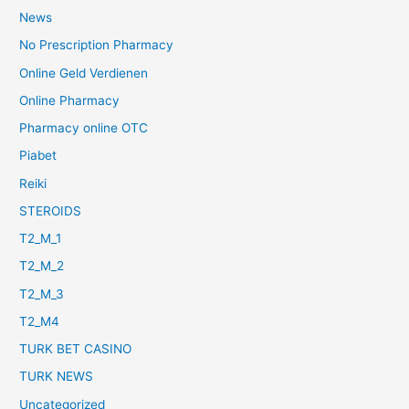
News
No Prescription Pharmacy
Online Geld Verdienen
Online Pharmacy
Pharmacy online OTC
Piabet
Reiki
STEROIDS
T2_M_1
T2_M_2
T2_M_3
T2_M4
TURK BET CASINO
TURK NEWS
Uncategorized