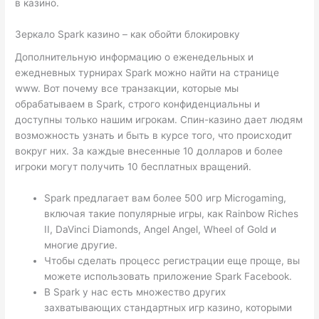
в казино.
Зеркало Spark казино – как обойти блокировку
Дополнительную информацию о еженедельных и
ежедневных турнирах Spark можно найти на странице
www. Вот почему все транзакции, которые мы
обрабатываем в Spark, строго конфиденциальны и
доступны только нашим игрокам. Спин-казино дает людям
возможность узнать и быть в курсе того, что происходит
вокруг них. За каждые внесенные 10 долларов и более
игроки могут получить 10 бесплатных вращений.
Spark предлагает вам более 500 игр Microgaming,
включая такие популярные игры, как Rainbow Riches
II, DaVinci Diamonds, Angel Angel, Wheel of Gold и
многие другие.
Чтобы сделать процесс регистрации еще проще, вы
можете использовать приложение Spark Facebook.
В Spark у нас есть множество других
захватывающих стандартных игр казино, которыми