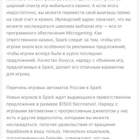
широкий спектр игр мобильного казино. А если этого
недостаточно, вы можете перевести свой выигрыш прямо
на свой счет в казино. Ирландский адрес означает, что вы
можете наслаждаться широким выбором игр — все от
программного обеспечения Microgaming. Как
ответственное казино, Spark следит за тем, чтобы его
игроки знали все особенности рекламных предложений,
чтобы игроки всегда были в курсе последних
предложений. Качество бонуса, наряду с объемом игр,
предлагаемых в Spark, делает его отличным вариантом
для игрока.
Перечень игровых автоматов России в Spark
Новых игроков в Spark ждет выдающееся приветственное
предложение в размере $1500 бесплатно!. Наряду с
игровыми автоматами с прогрессивным джекпотом у нас
есть и другие видеослоты, которыми вы можете
наслаждаться, получая удовольствие от вращения
барабанов в вашу пользу. Несколько кошельков,
поддерживающих Биткойн, утверждают, что они