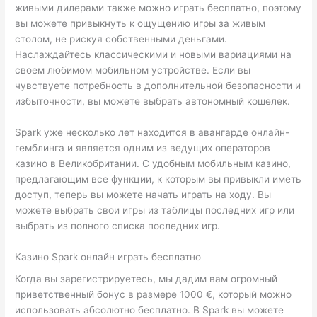
живыми дилерами также можно играть бесплатно, поэтому
вы можете привыкнуть к ощущению игры за живым
столом, не рискуя собственными деньгами.
Наслаждайтесь классическими и новыми вариациями на
своем любимом мобильном устройстве. Если вы
чувствуете потребность в дополнительной безопасности и
избыточности, вы можете выбрать автономный кошелек.
Spark уже несколько лет находится в авангарде онлайн-
гемблинга и является одним из ведущих операторов
казино в Великобритании. С удобным мобильным казино,
предлагающим все функции, к которым вы привыкли иметь
доступ, теперь вы можете начать играть на ходу. Вы
можете выбрать свои игры из таблицы последних игр или
выбрать из полного списка последних игр.
Казино Spark онлайн играть бесплатно
Когда вы зарегистрируетесь, мы дадим вам огромный
приветственный бонус в размере 1000 €, который можно
использовать абсолютно бесплатно. В Spark вы можете