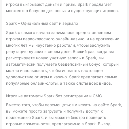
игроки выигрывают деньги и призы. Spark предлагает
множество бонусов для новых и существующих игроков.
Spark – Официальный сайт и зеркало
Spark с самого начала занималось предоставлением
игрокам первоклассного онлайн-казино, и на протяжении
многих лет мы неустанно работали, чтобы заслужить
репутацию лучших в своем деле. Всякий раз, когда вы
регистрируете новую учетную запись в Spark, вы
автоматически получаете бездепозитный бонус, который
можно использовать, чтобы испытать настоящее
удовольствие от игры в казино. Spark предлагает самые
популярные онлайн-слоты, а также слоты всех видов.
Игровые автоматы Spark без регистрации и СМС
Вместо того, чтобы перемещаться и искать на сайте Spark,
вы можете просто загрузить и получить доступ к
приложению Spark, и вы можете быстро проверить
игровые возможности, предлагаемые в Spark. Вывод