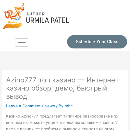
Schedule Your Class
Azino777 топ казино — Интернет
казино обзор, демо, быстрый
вывод
Leave a Comment
/
News
/ By
mhc
Казино Azino777 предлагает типичное разнообразие игр,
которые вы можете увидеть в любом хорошем казино. У
вас не возникнет проблем с выводом средств на этом