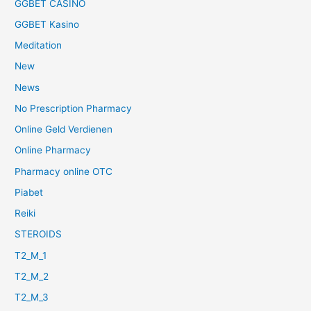
GGBET CASINO
GGBET Kasino
Meditation
New
News
No Prescription Pharmacy
Online Geld Verdienen
Online Pharmacy
Pharmacy online OTC
Piabet
Reiki
STEROIDS
T2_M_1
T2_M_2
T2_M_3