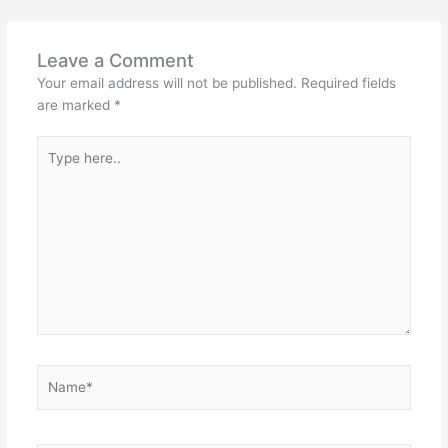
Leave a Comment
Your email address will not be published.
Required fields
are marked
*