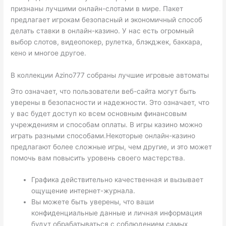
признаны лучшими онлайн-слотами в мире. Пакет
предлагает игрокам безопасный и экономичный способ
делать ставки в онлайн-казино. У нас есть огромный
выбор слотов, видеопокер, рулетка, блэкджек, баккара,
кено и многое другое.
В коллекции Azino777 собраны лучшие игровые автоматы
Это означает, что пользователи веб-сайта могут быть
уверены в безопасности и надежности. Это означает, что
у вас будет доступ ко всем основным финансовым
учреждениям и способам оплаты. В игры казино можно
играть разными способами.Некоторые онлайн-казино
предлагают более сложные игры, чем другие, и это может
помочь вам повысить уровень своего мастерства.
Графика действительно качественная и вызывает
ощущение интернет-журнала.
Вы можете быть уверены, что ваши
конфиденциальные данные и личная информация
будут обрабатываться с соблюдением самых