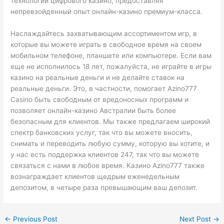
технологий цифрового казино, предоставляя
непревзойденный опыт онлайн-казино премиум-класса.
Наслаждайтесь захватывающим ассортиментом игр, в
которые вы можете играть в свободное время на своем
мобильном телефоне, планшете или компьютере. Если вам
еще не исполнилось 18 лет, пожалуйста, не играйте в игры
казино на реальные деньги и не делайте ставок на
реальные деньги. Это, в частности, помогает Azino777
Casino быть свободным от вредоносных программ и
позволяет онлайн-казино Австралии быть более
безопасным для клиентов. Мы также предлагаем широкий
спектр банковских услуг, так что вы можете вносить,
снимать и переводить любую сумму, которую вы хотите, и
у нас есть поддержка клиентов 247, так что вы можете
связаться с нами в любое время. Казино Azino777 также
вознаграждает клиентов щедрым еженедельным
депозитом, в четыре раза превышающим ваш депозит.
←
Previous Post
Next Post
→