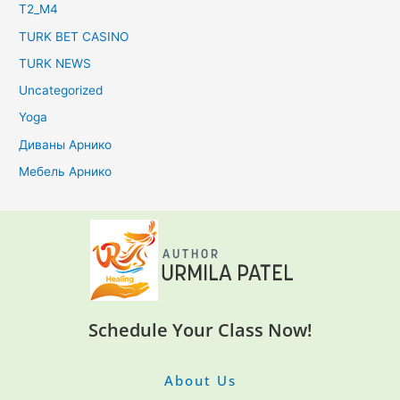
T2_M4
TURK BET CASINO
TURK NEWS
Uncategorized
Yoga
Диваны Арнико
Мебель Арнико
Schedule Your Class Now!
About Us