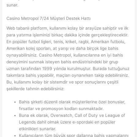
sunar.
Casino Metropol 7/24 Müşteri Destek Hattı
Web tabanlı platform, kullanımı kolay bir arayüze sahiptir ve ilk
para yatırma işleminizi birkaç dakika içinde gerçekleştirecektir.
En popüler futbol ligleri, tenis, kriket, ragbi, Amerikan futbolu,
Amerikan kolej sporları, at yarışı ve daha birçok lige bahis
oynayabilirsiniz. Casino Metropol, kullanıcılarına en iyi bahis
deneyimini sunmak isteyen bahis endüstrisindeki bir grup
uzman tarafından 1999 yılında kurulmuştur. Burada tuttuğunuz
takımlara bahis yapabilir, maçları oynanırken takip edebilirsiniz.
Bu, kullanımı kolay bir sistemdir ve spor sonuçlarını çeşitli
şekillerde tahmin edebilirsiniz:
Bahis şirketi düzenli olarak müşterilerine özel bonuslar,
fırsatlar ve promosyon kodları sunmaktadır.
Buna ek olarak, Overwatch, Call of Duty ve League of
Legends dahil olmak üzere e-spordaki en popüler
etkinlikleri sunarlar.
Kullanıcıların tüm büyük spor dallarına bahis yapmalarını