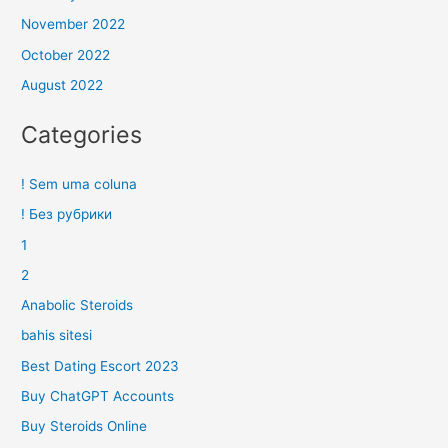
November 2022
October 2022
August 2022
Categories
! Sem uma coluna
! Без рубрики
1
2
Anabolic Steroids
bahis sitesi
Best Dating Escort 2023
Buy ChatGPT Accounts
Buy Steroids Online