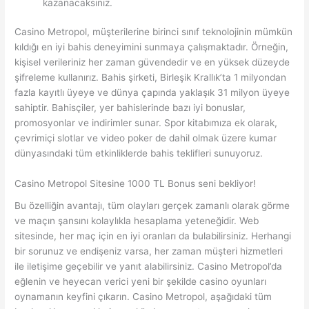
kazanacaksınız.
Casino Metropol, müşterilerine birinci sınıf teknolojinin mümkün
kıldığı en iyi bahis deneyimini sunmaya çalışmaktadır. Örneğin,
kişisel verileriniz her zaman güvendedir ve en yüksek düzeyde
şifreleme kullanırız. Bahis şirketi, Birleşik Krallık’ta 1 milyondan
fazla kayıtlı üyeye ve dünya çapında yaklaşık 31 milyon üyeye
sahiptir. Bahisçiler, yer bahislerinde bazı iyi bonuslar,
promosyonlar ve indirimler sunar. Spor kitabımıza ek olarak,
çevrimiçi slotlar ve video poker de dahil olmak üzere kumar
dünyasındaki tüm etkinliklerde bahis teklifleri sunuyoruz.
Casino Metropol Sitesine 1000 TL Bonus seni bekliyor!
Bu özelliğin avantajı, tüm olayları gerçek zamanlı olarak görme
ve maçın şansını kolaylıkla hesaplama yeteneğidir. Web
sitesinde, her maç için en iyi oranları da bulabilirsiniz. Herhangi
bir sorunuz ve endişeniz varsa, her zaman müşteri hizmetleri
ile iletişime geçebilir ve yanıt alabilirsiniz. Casino Metropol’da
eğlenin ve heyecan verici yeni bir şekilde casino oyunları
oynamanın keyfini çıkarın. Casino Metropol, aşağıdaki tüm