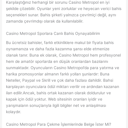
Karşılaştığınız herhangi bir sorunu Casino Metropol en iyi
şekilde çözebilir. Oyunlar yeni zorluklar ve heyecan verici bahis
seçenekleri sunar. Bahis şirketi yalnızca çevrimiçi değil, aynı
zamanda çevrimdışı olarak da kullanılabilir.
Casino Metropol Sporlara Canlı Bahis Oynayabilirim
Bu ücretsiz bahisler, farklı etkinliklere makul bir fiyata bahis
oynamanıza ve daha fazla kazanma şansı elde etmenize
olanak tanır. Buna ek olarak, Casino Metropol hem profesyonel
hem de amatör sporlarda en düşük oranlardan bazılarını
sunmaktadır. Oyuncuların Casino Metropol’da para yatırma ve
harika promosyonlar almanın farklı yolları şunlardır: Buna
Neteller, Paypal ve Skrill ve çok daha fazlası dahildir. Bahsi
karşılayan oyunculara ödül miktarı verilir ve ardından kazanan
ilan edilir.Ancak, bahis ortak kazanan olarak doldurulur ve
kapak için ödül yoktur. Web sitesinin oranları iyidir ve
yarışmaların sonuçlarıyla ilgili bilgiler net ve anlaşılması
kolaydır.
Casino Metropol Para Çekme İşlemlerinde Belge İster Mi?