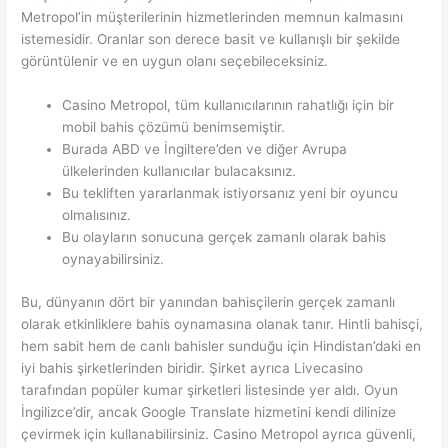
Metropol’in müşterilerinin hizmetlerinden memnun kalmasını
istemesidir. Oranlar son derece basit ve kullanışlı bir şekilde
görüntülenir ve en uygun olanı seçebileceksiniz.
Casino Metropol, tüm kullanıcılarının rahatlığı için bir
mobil bahis çözümü benimsemiştir.
Burada ABD ve İngiltere’den ve diğer Avrupa
ülkelerinden kullanıcılar bulacaksınız.
Bu tekliften yararlanmak istiyorsanız yeni bir oyuncu
olmalısınız.
Bu olayların sonucuna gerçek zamanlı olarak bahis
oynayabilirsiniz.
Bu, dünyanın dört bir yanından bahisçilerin gerçek zamanlı
olarak etkinliklere bahis oynamasına olanak tanır. Hintli bahisçi,
hem sabit hem de canlı bahisler sunduğu için Hindistan’daki en
iyi bahis şirketlerinden biridir. Şirket ayrıca Livecasino
tarafından popüler kumar şirketleri listesinde yer aldı. Oyun
İngilizce’dir, ancak Google Translate hizmetini kendi dilinize
çevirmek için kullanabilirsiniz. Casino Metropol ayrıca güvenli,