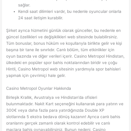
sağlar.
Kendi saat dilimleri vardır, bu nedenle oyuncular onlarla
24 saat iletişim kurabilir.
Şirket ayrıca hizmetini günlük olarak günceller, bu nedenle en
güncel özellikleri ve değişiklikleri web sitesinde bulabilirsiniz.
Tüm bonuslar, bonus hüküm ve koşullarıyla birlikte gelir ve kişi
başına bir tane ile sınırlıdır. Canlı bölüm, tüm etkinlikler için
oyun bazında ve diğer verileri içerir. Casino Metropol Hindistan,
ülkedeki en popüler spor bahis noktalarından biridir ve çoğu
Hintli, Casino Metropol web sitesinin yardımıyla spor bahisleri
yapmak için çevrimiçi hale gelir.
Casino Metropol Oyunlar Hakkında
Birleşik Krallık, Avustralya ve Hindistan’da ofisleri
bulunmaktadır. Nakit Kart seçeneğini kullanarak para yatırın ve
300€ veya daha fazla para yatırdığınızda Double XP
slotlarında 5 ekstra bedava dönüş kazanın! Ayrıca canlı bahis
oranlarını gerçek zamanlı olarak kontrol edebilir ve canlı
maçlara bahis oynayabilirsiniz. Bunun nedeni, Casino