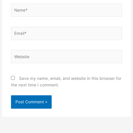
Save my name, email, and website in this browser for
the next time I comment.