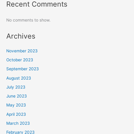
Recent Comments
No comments to show.
Archives
November 2023
October 2023
September 2023
August 2023
July 2023
June 2023
May 2023
April 2023
March 2023
February 2023