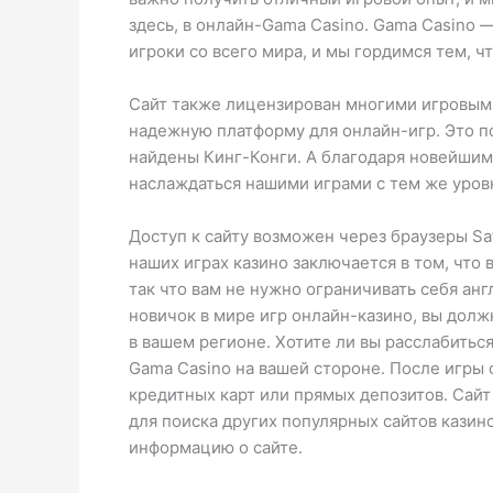
здесь, в онлайн-Gama Casino. Gama Casino 
игроки со всего мира, и мы гордимся тем, 
Сайт также лицензирован многими игровыми
надежную платформу для онлайн-игр. Это пот
найдены Кинг-Конги. А благодаря новейшим
наслаждаться нашими играми с тем же уровн
Доступ к сайту возможен через браузеры Safa
наших играх казино заключается в том, что
так что вам не нужно ограничивать себя ан
новичок в мире игр онлайн-казино, вы долж
в вашем регионе. Хотите ли вы расслабиться
Gama Casino на вашей стороне. После игры
кредитных карт или прямых депозитов. Сай
для поиска других популярных сайтов казин
информацию о сайте.