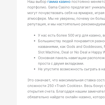
Наш выбор
гамма казино
постоянно меняетс
портфолио. Gama Casino предлагает уникаль
могут почувствовать себя на ярмарке, игра
атмосфере. Мы не уверены, почему он больш
репутация, и мы настоятельно рекомендуем
У нас есть более 500 игр для казино,
Большинству людей понравится разноо
названиями, как Gods and Goddesses, Na
Slot Machine, Deal or No Deal и Happy 
Основная панель навигации расположе
проста с двумя вкладками.
Не упустите возможность сыграть в н
Это означает, что максимальная ставка сост
сложности 250 «Trash Cookies». Весь бонус
открытия счета. Благодаря нашим замечате
обязательно найдете онлайн-казино, которое