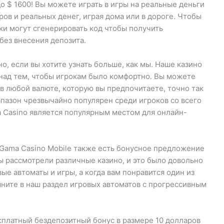
$ 1600! Вы можете играть в игры на реальные деньги
ров и реальных денег, играя дома или в дороге. Чтобы
ки могут сгенерировать код чтобы получить
без внесения депозита.
о, если вы хотите узнать больше, как мы. Наше казино
 над тем, чтобы игрокам было комфортно. Вы можете
 в любой валюте, которую вы предпочитаете, точно так
иапазон чрезвычайно популярен среди игроков со всего
ma Casino является популярным местом для онлайн-
 Gama Casino Mobile также есть бонусное предложение
ы рассмотрели различные казино, и это было довольно
ые автоматы и игры, а когда вам понравится один из
яните в наш раздел игровых автоматов с прогрессивным
сплатный бездепозитный бонус в размере 10 долларов