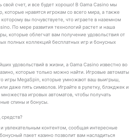
ь свой счет, и все будет хорошо! В Gama Casino мы
, которые нравятся игрокам со всего мира, а также
которому вы почувствуете, что играете в наземном
sino. По мере развития технологий растет и наша
ры, которые облегчат вам получение удовольствия от
амых полных коллекций бесплатных игр и бонусных
йших удовольствий в жизни, а Gama Casino известно во
казино, которые только можно найти. Игровые автоматы
о игры MegaSpin, которые умножают ваш выигрыш,
или даже пять символов. Играйте в рулетку, блэкджек и
 множества игровых автоматов, чтобы получать
тные спины и бонусы.
 средств?
 и увлекательным контентом, сообщая интересные
бонусный пакет казино позволит вам насладиться