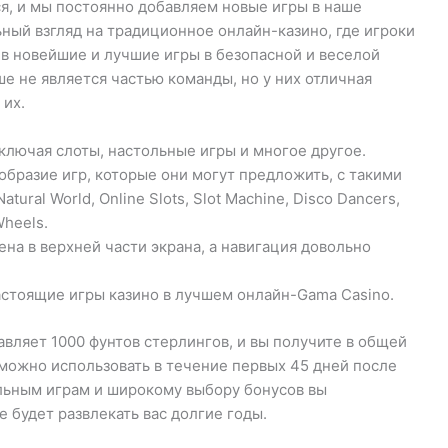
я, и мы постоянно добавляем новые игры в наше
ный взгляд на традиционное онлайн-казино, где игроки
я в новейшие и лучшие игры в безопасной и веселой
е не является частью команды, но у них отличная
 их.
 включая слоты, настольные игры и многое другое.
бразие игр, которые они могут предложить, с такими
tural World, Online Slots, Slot Machine, Disco Dancers,
Wheels.
на в верхней части экрана, а навигация довольно
астоящие игры казино в лучшем онлайн-Gama Casino.
авляет 1000 фунтов стерлингов, и вы получите в общей
 можно использовать в течение первых 45 дней после
льным играм и широкому выбору бонусов вы
 будет развлекать вас долгие годы.