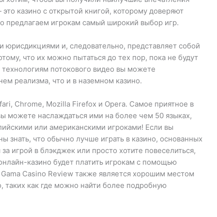
— это казино с открытой книгой, которому доверяют
что предлагаем игрокам самый широкий выбор игр.
 юрисдикциями и, следовательно, представляет собой
ому, что их можно пытаться до тех пор, пока не будут
 технологиям потокового видео вы можете
ем реализма, что и в наземном казино.
ri, Chrome, Mozilla Firefox и Opera. Самое приятное в
 вы можете наслаждаться ими на более чем 50 языках,
глийскими или американскими игроками! Если вы
ны знать, что обычно лучше играть в казино, основанных
 за игрой в блэкджек или просто хотите повеселиться,
 онлайн-казино будет платить игрокам с помощью
т Gama Casino Review также является хорошим местом
о, таких как где можно найти более подробную