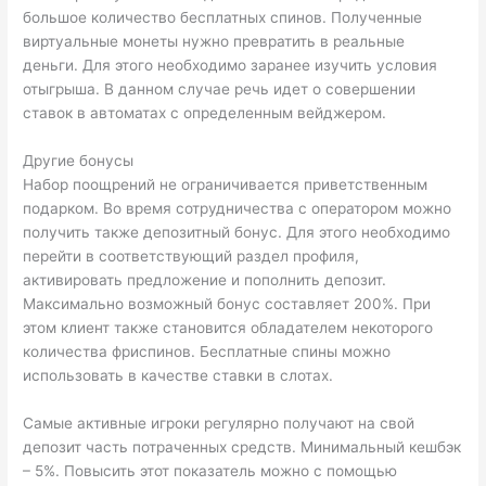
большое количество бесплатных спинов. Полученные
виртуальные монеты нужно превратить в реальные
деньги. Для этого необходимо заранее изучить условия
отыгрыша. В данном случае речь идет о совершении
ставок в автоматах с определенным вейджером.
Другие бонусы
Набор поощрений не ограничивается приветственным
подарком. Во время сотрудничества с оператором можно
получить также депозитный бонус. Для этого необходимо
перейти в соответствующий раздел профиля,
активировать предложение и пополнить депозит.
Максимально возможный бонус составляет 200%. При
этом клиент также становится обладателем некоторого
количества фриспинов. Бесплатные спины можно
использовать в качестве ставки в слотах.
Самые активные игроки регулярно получают на свой
депозит часть потраченных средств. Минимальный кешбэк
– 5%. Повысить этот показатель можно с помощью