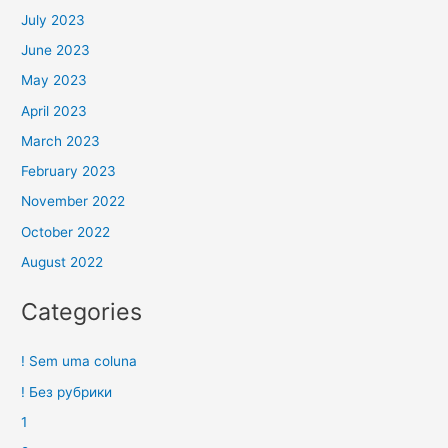
July 2023
June 2023
May 2023
April 2023
March 2023
February 2023
November 2022
October 2022
August 2022
Categories
! Sem uma coluna
! Без рубрики
1