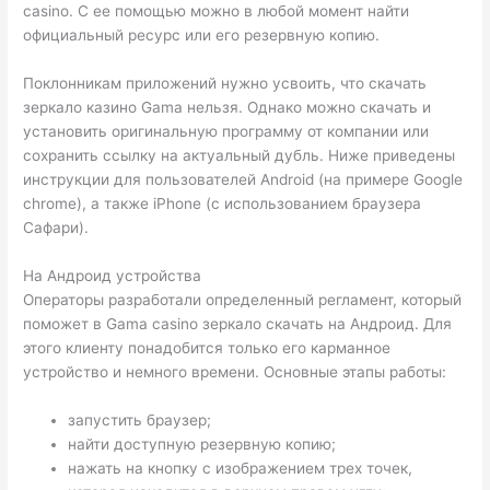
casino. С ее помощью можно в любой момент найти
официальный ресурс или его резервную копию.
Поклонникам приложений нужно усвоить, что скачать
зеркало казино Gama нельзя. Однако можно скачать и
установить оригинальную программу от компании или
сохранить ссылку на актуальный дубль. Ниже приведены
инструкции для пользователей Android (на примере Google
chrome), а также iPhone (с использованием браузера
Сафари).
На Андроид устройства
Операторы разработали определенный регламент, который
поможет в Gama casino зеркало скачать на Андроид. Для
этого клиенту понадобится только его карманное
устройство и немного времени. Основные этапы работы:
запустить браузер;
найти доступную резервную копию;
нажать на кнопку с изображением трех точек,