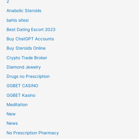
2
Anabolic Steroids
bahis sitesi
Best Dating Escort 2023
Buy ChatGPT Accounts
Buy Steroids Online
Crypto Trade Broker
Diamond Jewelry
Drugs no Prescription
GGBET CASINO
GGBET Kasino
Meditation
New
News
No Prescription Pharmacy