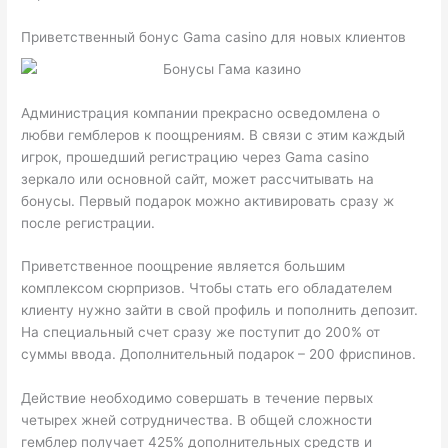
Приветственный бонус Gama casino для новых клиентов
Администрация компании прекрасно осведомлена о
любви гемблеров к поощрениям. В связи с этим каждый
игрок, прошедший регистрацию через Gama casino
зеркало или основной сайт, может рассчитывать на
бонусы. Первый подарок можно активировать сразу ж
после регистрации.
Приветственное поощрение является большим
комплексом сюрпризов. Чтобы стать его обладателем
клиенту нужно зайти в свой профиль и пополнить депозит.
На специальный счет сразу же поступит до 200% от
суммы ввода. Дополнительный подарок – 200 фриспинов.
Действие необходимо совершать в течение первых
четырех жней сотрудничества. В общей сложности
гемблер получает 425% дополнительных средств и