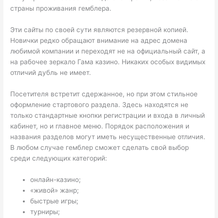
страны проживания гемблера.
Эти сайты по своей сути являются резервной копией.
Новички редко обращают внимание на адрес домена
любимой компании и переходят не на официальный сайт, а
на рабочее зеркало Гама казино. Никаких особых видимых
отличий дубль не имеет.
Посетителя встретит сдержанное, но при этом стильное
оформление стартового раздела. Здесь находятся не
только стандартные кнопки регистрации и входа в личный
кабинет, но и главное меню. Порядок расположения и
названия разделов могут иметь несущественные отличия.
В любом случае гемблер сможет сделать свой выбор
среди следующих категорий:
онлайн-казино;
«живой» жанр;
быстрые игры;
турниры;