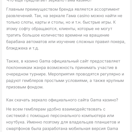
Главным преимуществом бренда является ассортимент
развлечений. Так, на зеркале Гама casino можно найти не
только слоты, карты и столы, но и т.н. быстрые игры. К
этому софту обращаются, клиенты, которые не могут
тратить большое количество времени на вращение
барабана автоматов или изучение сложных правил покера,
блэкджека и т.д.
Также, в казино Gama официальный сайт предоставляет
поклонникам жанра возможность принимать участие в
очередном турнире. Мероприятия проводятся регулярно и
радуют гемблеров простыми условиями, а также крупным
призовым фондом.
Как скачать зеркало официального сайта Gama казино?
Не всем гемблерам удобно взаимодействовать с
системой с помощью персонального компьютера или
ноутбука. Именно поэтому для владельцев планшетов и
смартфонов была разработана мобильная версия Gama