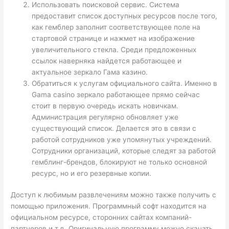
Использовать поисковой сервис. Система
предоставит список доступных ресурсов после того,
как гемблер заполнит соответствующее поле на
стартовой странице и нажмет на изображение
увеличительного стекла. Среди предложенных
ссылок наверняка найдется работающее и
актуальное зеркало Гама казино.
Обратиться к услугам официального сайта. Именно в
Gama casino зеркало работающее прямо сейчас
стоит в первую очередь искать новичкам.
Администрация регулярно обновляет уже
существующий список. Делается это в связи с
работой сотрудников уже упомянутых учреждений.
Сотрудники организаций, которые следят за работой
гемблинг-брендов, блокируют не только основной
ресурс, но и его резервные копии.
Доступ к любимым развлечениям можно также получить с
помощью приложения. Программный софт находится на
официальном ресурсе, сторонних сайтах компаний-
партнеров и т.д. Оригинальную программу можно скачать