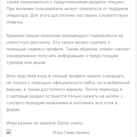
также ознакомиться с предложениями раздела «Акции».
При желании пользователь может отказаться от подарков
оператора. Для этого достаточно поставить соответствую
отметку.
Администрация компании рекомендует подписаться на
новостную рассылку. Это также можно сделать с
помощью сервиса профиля. Таким образом, клиент сможет
своевременно получать информацию о предстоящем
турнире или акции.
Впоследствии вход в личный профиль можно совершать
не только с помощью официального сайта, но и мобильной
версии, а также доступного зеркала. После перехода в
стартовый раздел останется только нажать на кнопку с
соответствующим названием и заполнить все поля в
форме.
Игры казино на зеркале Gama casino