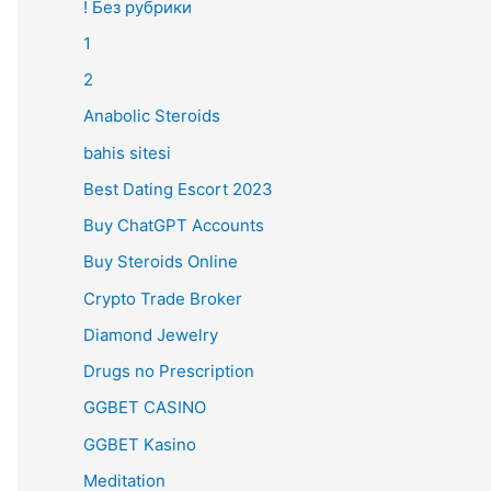
! Без рубрики
1
2
Anabolic Steroids
bahis sitesi
Best Dating Escort 2023
Buy ChatGPT Accounts
Buy Steroids Online
Crypto Trade Broker
Diamond Jewelry
Drugs no Prescription
GGBET CASINO
GGBET Kasino
Meditation