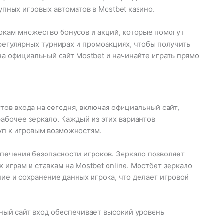
упных игровых автоматов в Mostbet казино.
рокам множество бонусов и акций, которые помогут
регулярных турнирах и промоакциях, чтобы получить
а официальный сайт Mostbet и начинайте играть прямо
тов входа на сегодня, включая официальный сайт,
абочее зеркало. Каждый из этих вариантов
уп к игровым возможностям.
спечения безопасности игроков. Зеркало позволяет
к играм и ставкам на Mostbet online. Мостбет зеркало
ие и сохранение данных игрока, что делает игровой
ьный сайт вход обеспечивает высокий уровень