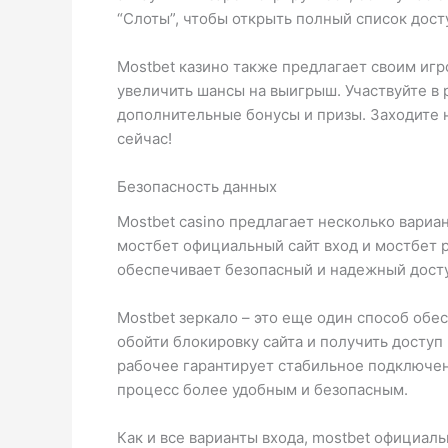
“Слоты”, чтобы открыть полный список дост
Mostbet казино также предлагает своим иг
увеличить шансы на выигрыш. Участвуйте в 
дополнительные бонусы и призы. Заходите н
сейчас!
Безопасность данных
Mostbet casino предлагает несколько вариан
мостбет официальный сайт вход и мостбет р
обеспечивает безопасный и надежный дост
Mostbet зеркало – это еще один способ обе
обойти блокировку сайта и получить доступ 
рабочее гарантирует стабильное подключен
процесс более удобным и безопасным.
Как и все варианты входа, mostbet официал