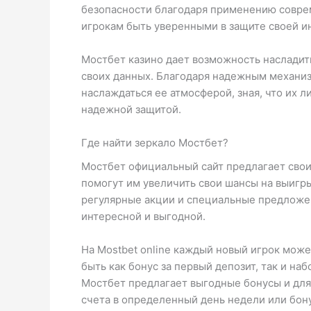
безопасности благодаря применению совре
игрокам быть уверенными в защите своей и
Мостбет казино дает возможность насладить
своих данных. Благодаря надежным механиз
наслаждаться ее атмосферой, зная, что их 
надежной защитой.
Где найти зеркало Мостбет?
Мостбет официальный сайт предлагает свои
помогут им увеличить свои шансы на выиг
регулярные акции и специальные предложен
интересной и выгодной.
На Mostbet online каждый новый игрок може
быть как бонус за первый депозит, так и на
Мостбет предлагает выгодные бонусы и для
счета в определенный день недели или бону