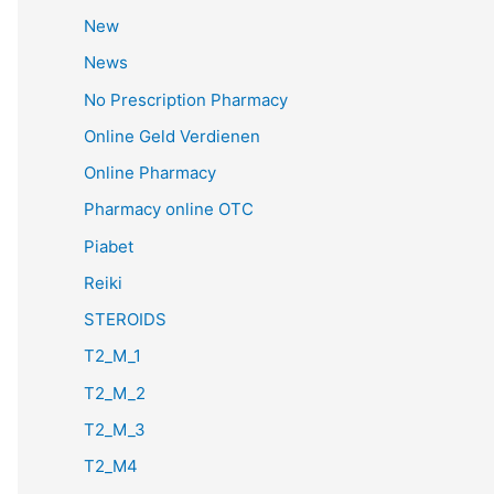
New
News
No Prescription Pharmacy
Online Geld Verdienen
Online Pharmacy
Pharmacy online OTC
Piabet
Reiki
STEROIDS
T2_M_1
T2_M_2
T2_M_3
T2_M4