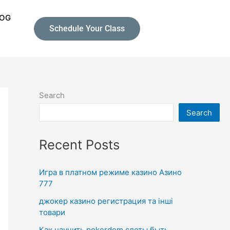
LOG
Schedule Your Class
Search
Search
Recent Posts
Игра в платном режиме казино Азино
777
джокер казино регистрация та інші
товари
Как научить pokerdom слоты быть