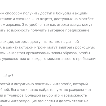
им способом получить доступ к бонусам и акциям.
ениях и специальных акциях, доступных на Мостбет
ем зеркале. Это удобно, так как игроки всегда могут
стить возможность получить выгодное предложение.
е акции, которые доступны только на данной
, в рамках которой игроки могут выиграть роскошную
усы на Mostbet организованы таким образом, чтобы
ь удовольствие от каждого момента своего пребывания
 найти?
остой и интуитивно понятный интерфейс, который
бной. Вы с легкостью найдете нужные разделы – от
ий и турниров. Большой выбор игр и возможность
 найти интересующие вас слоты и делать ставки на