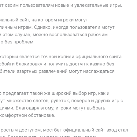
ет своим пользователям новые и увлекательные игры.
альный сайт, на котором игроки могут
зличным играм. Однако, иногда пользователи могут
 В этом случае, можно воспользоваться рабочим
но без проблем.
 который является точной копией официального сайта.
бойти блокировку и получить доступ к казино без
юбители азартных развлечений могут наслаждаться
о предлагает такой же широкий выбор игр, как и
ут множество слотов, рулеток, покеров и других игр с
ями. Благодаря этому, игроки могут выбрать
 комфортной обстановке.
простым доступом, мостбет официальный сайт вход стал