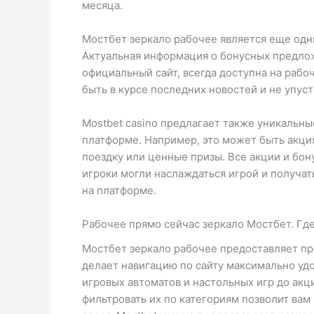
месяца.
Мостбет зеркало рабочее является еще одн
Актуальная информация о бонусных предлож
официальный сайт, всегда доступна на рабоч
быть в курсе последних новостей и не упу
Mostbet casino предлагает также уникальны
платформе. Например, это может быть акция
поездку или ценные призы. Все акции и бон
игроки могли наслаждаться игрой и получат
на платформе.
Рабочее прямо сейчас зеркало Мостбет. Где
Мостбет зеркало рабочее предоставляет пр
делает навигацию по сайту максимально удо
игровых автоматов и настольных игр до акц
фильтровать их по категориям позволит вам