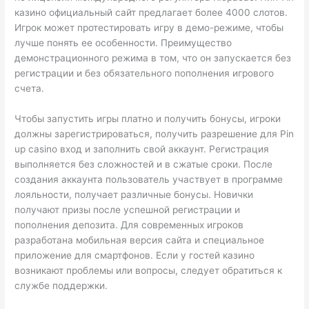
казино официальный сайт предлагает более 4000 слотов.
Игрок может протестировать игру в демо-режиме, чтобы
лучше понять ее особенности. Преимущество
демонстрационного режима в том, что он запускается без
регистрации и без обязательного пополнения игрового
счета.
Чтобы запустить игры платно и получить бонусы, игроки
должны зарегистрироваться, получить разрешение для Pin
up casino вход и заполнить свой аккаунт. Регистрация
выполняется без сложностей и в сжатые сроки. После
создания аккаунта пользователь участвует в программе
лояльности, получает различные бонусы. Новички
получают призы после успешной регистрации и
пополнения депозита. Для современных игроков
разработана мобильная версия сайта и специальное
приложение для смартфонов. Если у гостей казино
возникают проблемы или вопросы, следует обратиться к
службе поддержки.