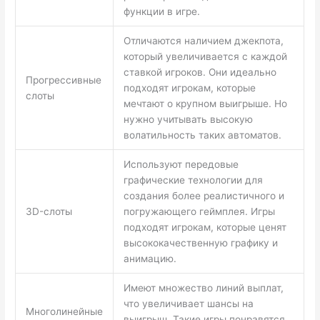
функции в игре.
Отличаются наличием джекпота,
который увеличивается с каждой
ставкой игроков. Они идеально
Прогрессивные
подходят игрокам, которые
слоты
мечтают о крупном выигрыше. Но
нужно учитывать высокую
волатильность таких автоматов.
Используют передовые
графические технологии для
создания более реалистичного и
3D-слоты
погружающего геймплея. Игры
подходят игрокам, которые ценят
высококачественную графику и
анимацию.
Имеют множество линий выплат,
что увеличивает шансы на
Многолинейные
выигрыш. Такие игры понравятся