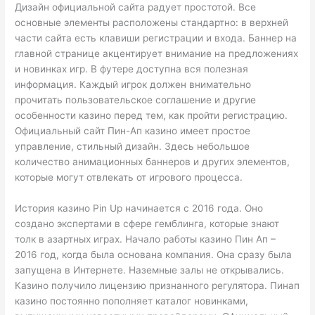
Дизайн официальной сайта радует простотой. Все
основные элементы расположены стандартно: в верхней
части сайта есть клавиши регистрации и входа. Баннер на
главной странице акцентирует внимание на предложениях
и новинках игр. В футере доступна вся полезная
информация. Каждый игрок должен внимательно
прочитать пользовательское соглашение и другие
особенности казино перед тем, как пройти регистрацию.
Официальный сайт Пин-Ап казино имеет простое
управление, стильный дизайн. Здесь небольшое
количество анимационных баннеров и других элементов,
которые могут отвлекать от игрового процесса.
История казино Pin Up начинается с 2016 года. Оно
создано экспертами в сфере гемблинга, которые знают
толк в азартных играх. Начало работы казино Пин Ап –
2016 год, когда была основана компания. Она сразу была
запущена в Интернете. Наземные залы не открывались.
Казино получило лицензию признанного регулятора. Пинап
казино постоянно пополняет каталог новинками,