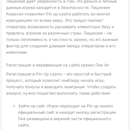
Лицензия дает уверенность в том, что деньги и личные
данные игрока находятся в безопасности. Лицензия
Кюрасао позволяет Pin up casino работать во многих
юрисдикциях по всему миру. Это предоставляет
оператору возможность расширить клиентскую базу и
привлечь игроков из различных стран. Лицензия – не
только легитимность и честность казино, но это важный
фактор для создания доверия между оператором и его
клиентами.
Регистрация и верификация на сайте казино Пин Ап
Регистрация в Pin-Up casino – это простой и быстрый
процесс, который позволит гемблеру начать игру,
получать бонусы и выводить выигрыши. Чтобы создать
аккаунт, нужно пошагово выполнить такие действия:
Зайти на сайт. Игрок переходит на Pin up казино
официальный сайт и находит кнопку регистрации.
Она размещена в верхней части официального
сайта.