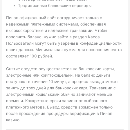
Традиционные банковские переводы.
Пинап официальный сайт сотрудничает только с
надежными платежными системами, обеспечивая
высокоскоростные и надежные транзакции. Чтобы
пополнить баланс, нужно зайти в раздел Касса.
Пользователи могут быть уверены в конфиденциальности
своих данных. Минимальная сумма для пополнения счета
составляет 100 рублей.
Снятие средств осуществляется на банковские карты,
электронные или криптокошельки. На баланс деньги
поступают в течение 10 минут, а процесс вывода может
занять до трех дней для банковских карт. Транзакции с
электронными кошельками обычно занимают меньше
времени. Конкретные сроки зависят от выбранного
платежного метода. Вывод средств возможен только
после прохождения процедуры верификации в Пинап
казино.