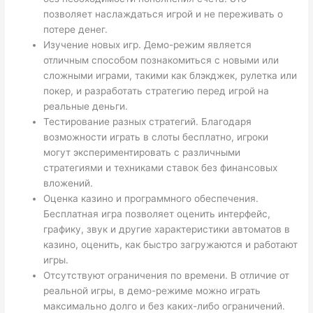
позволяет наслаждаться игрой и не переживать о
потере денег.
Изучение новых игр. Демо-режим является
отличным способом познакомиться с новыми или
сложными играми, такими как блэкджек, рулетка или
покер, и разработать стратегию перед игрой на
реальные деньги.
Тестирование разных стратегий. Благодаря
возможности играть в слоты бесплатно, игроки
могут экспериментировать с различными
стратегиями и техниками ставок без финансовых
вложений.
Оценка казино и программного обеспечения.
Бесплатная игра позволяет оценить интерфейс,
графику, звук и другие характеристики автоматов в
казино, оценить, как быстро загружаются и работают
игры.
Отсутствуют ограничения по времени. В отличие от
реальной игры, в демо-режиме можно играть
максимально долго и без каких-либо ограничений.