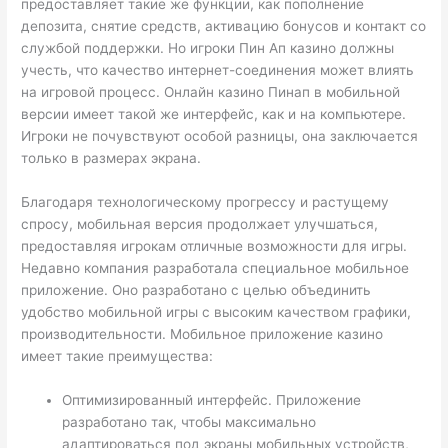
предоставляет такие же функции, как пополнение
депозита, снятие средств, активацию бонусов и контакт со
службой поддержки. Но игроки Пин Ап казино должны
учесть, что качество интернет-соединения может влиять
на игровой процесс. Онлайн казино Пинап в мобильной
версии имеет такой же интерфейс, как и на компьютере.
Игроки не почувствуют особой разницы, она заключается
только в размерах экрана.
Благодаря технологическому прогрессу и растущему
спросу, мобильная версия продолжает улучшаться,
предоставляя игрокам отличные возможности для игры.
Недавно компания разработала специальное мобильное
приложение. Оно разработано с целью объединить
удобство мобильной игры с высоким качеством графики,
производительности. Мобильное приложение казино
имеет такие преимущества:
Оптимизированный интерфейс. Приложение
разработано так, чтобы максимально
адаптироваться под экраны мобильных устройств,