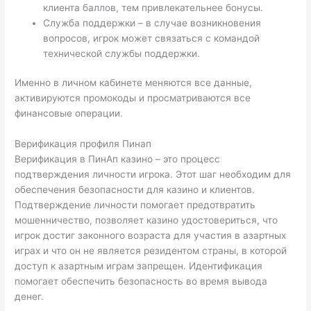
клиента баллов, тем привлекательнее бонусы.
Служба поддержки – в случае возникновения
вопросов, игрок может связаться с командой
технической службы поддержки.
Именно в личном кабинете меняются все данные,
активируются промокоды и просматриваются все
финансовые операции.
Верификация профиля Пинап
Верификация в ПинАп казино – это процесс
подтверждения личности игрока. Этот шаг необходим для
обеспечения безопасности для казино и клиентов.
Подтверждение личности помогает предотвратить
мошенничество, позволяет казино удостовериться, что
игрок достиг законного возраста для участия в азартных
играх и что он не является резидентом страны, в которой
доступ к азартным играм запрещен. Идентификация
помогает обеспечить безопасность во время вывода
денег.