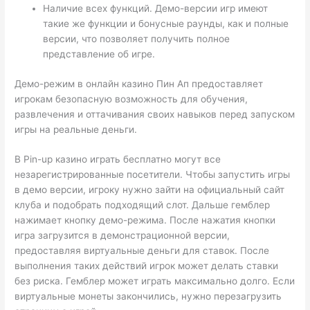
Наличие всех функций. Демо-версии игр имеют
такие же функции и бонусные раунды, как и полные
версии, что позволяет получить полное
представление об игре.
Демо-режим в онлайн казино Пин Ап предоставляет
игрокам безопасную возможность для обучения,
развлечения и оттачивания своих навыков перед запуском
игры на реальные деньги.
В Pin-up казино играть бесплатно могут все
незарегистрированные посетители. Чтобы запустить игры
в демо версии, игроку нужно зайти на официальный сайт
клуба и подобрать подходящий слот. Дальше гемблер
нажимает кнопку демо-режима. После нажатия кнопки
игра загрузится в демонстрационной версии,
предоставляя виртуальные деньги для ставок. После
выполнения таких действий игрок может делать ставки
без риска. Гемблер может играть максимально долго. Если
виртуальные монеты закончились, нужно перезагрузить