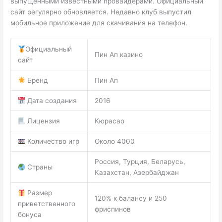
выпущенными известными провайдерами. Официальный
сайт регулярно обновляется. Недавно клуб выпустил
мобильное приложение для скачивания на телефон.
Официальный
Пин Ап казино
сайт
Бренд
Пин Ап
Дата создания
2016
Лицензия
Кюрасао
Количество игр
Около 4000
Россия, Турция, Беларусь,
Страны
Казахстан, Азербайджан
Размер
120% к балансу и 250
приветственного
фриспинов
бонуса