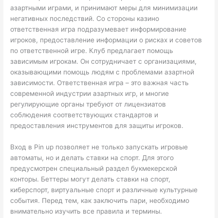
азартными играми, и принимают меры для минимизации
негативных последствий. Со стороны казино
ответственная игра подразумевает информирование
игроков, предоставление информации о рисках и советов
по ответственной игре. Клуб предлагает помощь
зависимым игрокам. Он сотрудничает с организациями,
оказывающими помощь людям с проблемами азартной
зависимости. Ответственная игра – это важная часть
современной индустрии азартных игр, и многие
регулирующие органы требуют от лицензиатов
соблюдения соответствующих стандартов и
предоставления инструментов для защиты игроков.
Вход в Pin up позволяет не только запускать игровые
автоматы, но и делать ставки на спорт. Для этого
предусмотрен специальный раздел букмекерской
конторы. Беттеры могут делать ставки на спорт,
киберспорт, виртуальные спорт и различные культурные
события. Перед тем, как заключить пари, необходимо
внимательно изучить все правила и термины.