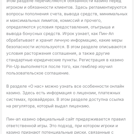
этом разделе перечисляются обязанности казино перед
игроком и обязанности клиентов. Здесь регламентируются
вопросы пополнения счета, вывода средств, минимальных
и максимальных лимитов, комиссий и прочего,
определяются условия предоставления, отыгрыша и
вывода бонусных средств. Игрок узнает, как Пин-Ап
обрабатывает и хранит личную информацию, какие меры
безопасности используются. В этом разделе описываются
условия расторжения соглашения, а также другие
стандартные юридические пункты. Регистрация в казино
Pin-Up выполняется после того, как гемблер изучил
пользовательское соглашение.
В разделе «О нас» можно узнать все особенности онлайн
казино. Здесь есть информация о лицензии, платежных
системах, провайдерах. В этом разделе доступна ссылка
на регулятора, который выдал лицензию.
Пин-ап казино официальный сайт придерживается правил
ответственной игры. Это подход, при котором игроки и
казино признают потенциальные риски, связанные с