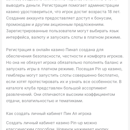
выводить деньги. Регистрация помогает администрации
казино удостовериться, что игрок достиг возраста 18 лет.
Создание аккаунта предоставляет доступ к бонусам,
промокодам и другим акционным предложениям.
Зарегистрированные пользователи могут выбирать язык
интерфейса, валюту и запускать слоты в платном режиме.
Регистрация в онлайн казино Пинап создана для
обеспечения безопасности, честности и комфорта игроков.
Но она не обязует игрока обязательно пополнять баланс и
запускать игры в платном режиме. Посещая Pin up казино,
гемблеры могут запустить слоты совершенно бесплатно,
если хотят протестировать их и узнать все особенности. В
каталоге клуба представлен большой ассортимент
развлечений. Они отличаются высоким коэффициентом
отдачи, волатильностью и тематиками.
Как создать личный кабинет Пин Ап игрока
Создать личный кабинет казино Pin-up можно
классическим способом. Новичок нажимает кнопку