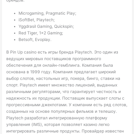
Microgaming, Pragmatic Play;
iSoftBet, Playtech;
Yggdrasil Gaming, Quickspin;
Red Tiger, 1×2 Gaming;
Betsoft, Evoplay.
В Pin Up casino есть игры бренда Playtech. Это один из
ведущих мировых поставщиков программного
обеспечения для онлайн-гемблинга. Компания была
основана в 1999 году. Компания предлагает широкий
выбор слотов, настольных игр, покера, бинго, ставки на
спорт. Playtech имеет множество лицензий, выданных
различными регуляторами, что гарантирует честность и
надежность их продукции. Поставщик выпускает слоты с
прогрессивными джекпотами. У компании есть ряд слотов,
созданных на основе популярных фильмов и телешоу.
Playtech разработал интегрированную платформу
управления (IMS), которая позволяет казино легко
интегрировать различные продукты. Провайдер известен