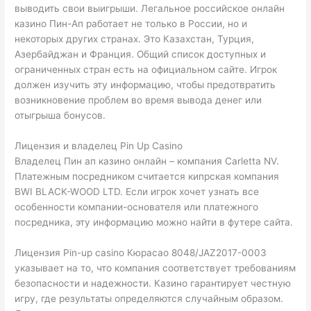
выводить свои выигрыши. Легальное российское онлайн
казино Пин-Ап работает не только в России, но и
некоторых других странах. Это Казахстан, Турция,
Азербайджан и Франция. Общий список доступных и
ограниченных стран есть на официальном сайте. Игрок
должен изучить эту информацию, чтобы предотвратить
возникновение проблем во время вывода денег или
отыгрыша бонусов.
Лицензия и владелец Pin Up Casino
Владелец Пин ап казино онлайн – компания Carletta NV.
Платежным посредником считается кипрская компания
BWI BLACK-WOOD LTD. Если игрок хочет узнать все
особенности компании-основателя или платежного
посредника, эту информацию можно найти в футере сайта.
Лицензия Pin-up casino Кюрасао 8048/JAZ2017-0003
указывает на то, что компания соответствует требованиям
безопасности и надежности. Казино гарантирует честную
игру, где результаты определяются случайным образом.