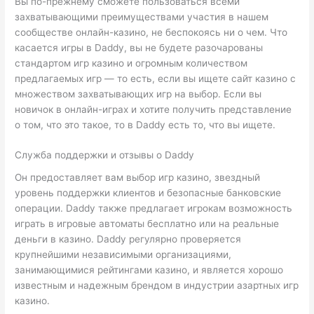
Вы по-прежнему сможете пользоваться всеми
захватывающими преимуществами участия в нашем
сообществе онлайн-казино, не беспокоясь ни о чем. Что
касается игры в Daddy, вы не будете разочарованы
стандартом игр казино и огромным количеством
предлагаемых игр — то есть, если вы ищете сайт казино с
множеством захватывающих игр на выбор. Если вы
новичок в онлайн-играх и хотите получить представление
о том, что это такое, то в Daddy есть то, что вы ищете.
Служба поддержки и отзывы о Daddy
Он предоставляет вам выбор игр казино, звездный
уровень поддержки клиентов и безопасные банковские
операции. Daddy также предлагает игрокам возможность
играть в игровые автоматы бесплатно или на реальные
деньги в казино. Daddy регулярно проверяется
крупнейшими независимыми организациями,
занимающимися рейтингами казино, и является хорошо
известным и надежным брендом в индустрии азартных игр
казино.