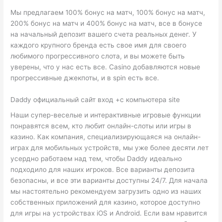
Мы предлагаем 100% бонус на матч, 100% бонус на матч,
200% бонус на матч и 400% бонус на матч, все в бонусе
на начальный депозит вашего счета реальных денег. У
каждого крупного бренда есть свое имя для своего
любимого прогрессивного слота, и вы можете быть
уверены, что у нас есть все. Casino добавляются новые
прогрессивные джекпоты, и в spin есть все.
Daddy официальный сайт вход +с компьютера site
Наши супер-веселые и интерактивные игровые функции
понравятся всем, кто любит онлайн-слоты или игры в
казино. Как компания, специализирующаяся на онлайн-
играх для мобильных устройств, мы уже более десяти лет
усердно работаем над тем, чтобы Daddy идеально
подходило для наших игроков. Все варианты депозита
безопасны, и все эти варианты доступны 24/7. Для начала
мы настоятельно рекомендуем загрузить одно из наших
собственных приложений для казино, которое доступно
для игры на устройствах iOS и Android. Если вам нравится