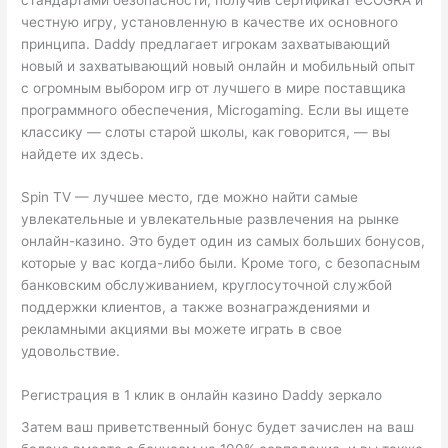
честную игру, установленную в качестве их основного
принципа. Daddy предлагает игрокам захватывающий
новый и захватывающий новый онлайн и мобильный опыт
с огромным выбором игр от лучшего в мире поставщика
программного обеспечения, Microgaming. Если вы ищете
классику — слоты старой школы, как говорится, — вы
найдете их здесь.
Spin TV — лучшее место, где можно найти самые
увлекательные и увлекательные развлечения на рынке
онлайн-казино. Это будет один из самых больших бонусов,
которые у вас когда-либо были. Кроме того, с безопасным
банковским обслуживанием, круглосуточной службой
поддержки клиентов, а также вознаграждениями и
рекламными акциями вы можете играть в свое
удовольствие.
Регистрация в 1 клик в онлайн казино Daddy зеркало
Затем ваш приветственный бонус будет зачислен на ваш