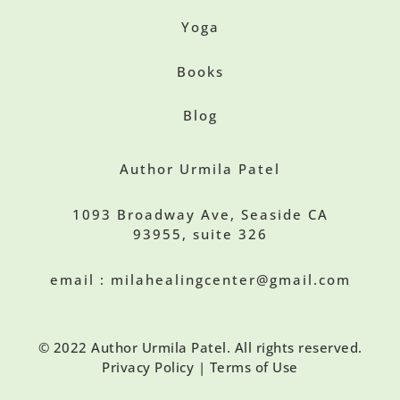
Yoga
Books
Blog
Author Urmila Patel
1093 Broadway Ave, Seaside CA
93955, suite 326
email : milahealingcenter@gmail.com
© 2022 Author Urmila Patel. All rights reserved.
Privacy Policy | Terms of Use