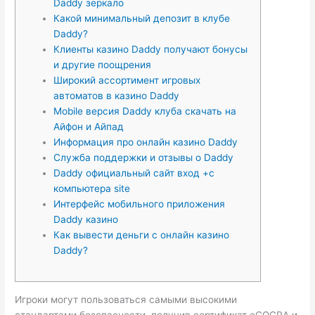
Daddy зеркало
Какой минимальный депозит в клубе
Daddy?
Клиенты казино Daddy получают бонусы
и другие поощрения
Широкий ассортимент игровых
автоматов в казино Daddy
Mobile версия Daddy клуба скачать на
Айфон и Айпад
Информация про онлайн казино Daddy
Служба поддержки и отзывы о Daddy
Daddy официальный сайт вход +с
компьютера site
Интерфейс мобильного приложения
Daddy казино
Как вывести деньги с онлайн казино
Daddy?
Игроки могут пользоваться самыми высокими
стандартами безопасности, получив сертификат eCOGRA и