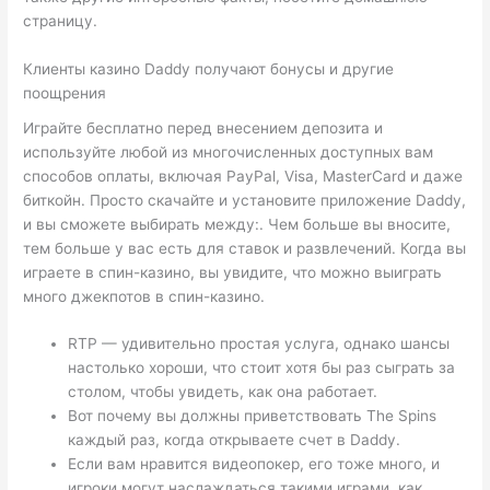
страницу.
Клиенты казино Daddy получают бонусы и другие
поощрения
Играйте бесплатно перед внесением депозита и
используйте любой из многочисленных доступных вам
способов оплаты, включая PayPal, Visa, MasterCard и даже
биткойн. Просто скачайте и установите приложение Daddy,
и вы сможете выбирать между:. Чем больше вы вносите,
тем больше у вас есть для ставок и развлечений. Когда вы
играете в спин-казино, вы увидите, что можно выиграть
много джекпотов в спин-казино.
RTP — удивительно простая услуга, однако шансы
настолько хороши, что стоит хотя бы раз сыграть за
столом, чтобы увидеть, как она работает.
Вот почему вы должны приветствовать The Spins
каждый раз, когда открываете счет в Daddy.
Если вам нравится видеопокер, его тоже много, и
игроки могут наслаждаться такими играми, как