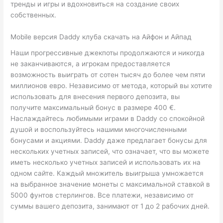
тренды и игры и вдохновиться на создание своих
собственных.
Mobile версия Daddy клуба скачать на Айфон и Айпад
Наши прогрессивные джекпоты продолжаются и никогда
не заканчиваются, а игрокам предоставляется
возможность выиграть от сотен тысяч до более чем пяти
миллионов евро. Независимо от метода, который вы хотите
использовать для внесения первого депозита, вы
получите максимальный бонус в размере 400 €.
Наслаждайтесь любимыми играми в Daddy со спокойной
душой и воспользуйтесь нашими многочисленными
бонусами и акциями. Daddy даже предлагает бонусы для
нескольких учетных записей, что означает, что вы можете
иметь несколько учетных записей и использовать их на
одном сайте. Каждый множитель выигрыша умножается
на выбранное значение монеты с максимальной ставкой в
5000 фунтов стерлингов. Все платежи, независимо от
суммы вашего депозита, занимают от 1 до 2 рабочих дней.