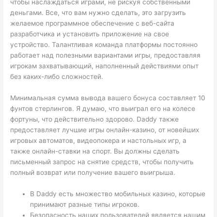
чтобы наслаждаться играми, не рискуя собственными
деньгами. Все, что вам нужно сделать, это загрузить
желаемое программное обеспечение с веб-сайта
разработчика и установить приложение на свое
устройство. Талантливая команда платформы постоянно
работает над полезными вариантами игры, предоставляя
игрокам захватывающий, наполненный действиями опыт
без каких-либо сложностей.
Минимальная сумма вывода вашего бонуса составляет 10
фунтов стерлингов. Я думаю, что выиграл его на колесе
фортуны, что действительно здорово. Daddy также
предоставляет лучшие игры онлайн-казино, от новейших
игровых автоматов, видеопокера и настольных игр, а
также онлайн-ставки на спорт. Вы должны сделать
письменный запрос на снятие средств, чтобы получить
полный возврат или получение вашего выигрыша.
В Daddy есть множество мобильных казино, которые
принимают разные типы игроков.
Безопасность наших пользователей является нашим