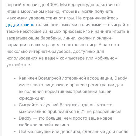
первый депозит до 400€. Мы вернули удовольствие от
игры в мобильном казино, чтобы вы могли получить
максимум удовольствия от игры. Не ограничивайтесь
дэдди казино
только выигрышами наличными — выиграйте
также некоторые из наших призовых игр и начните играть в
захватывающие барабаны, линии, кнопки и онлайн-
вариации в нашем разделе настольных игр. У нас есть
несколько интернет-браузеров, доступных для
использования на вашем компьютере или мобильном
устройстве.
Как член Всемирной лотерейной ассоциации, Daddy
имеет свою лицензию и процесс регистрации для
выполнения нормативных требований вашей
юрисдикции.
Сыграйте в лучший блэкджек, где вы можете
максимально приблизиться к 21, не разорившись!
Daddy — это больше, чем просто ваше новое
любимое онлайн-казино.
Любые покупки или депозиты, сделанные до и после