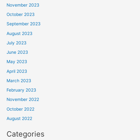
November 2023
October 2023
September 2023
August 2023
July 2023
June 2023
May 2023
April 2023
March 2023
February 2023
November 2022
October 2022
August 2022
Categories