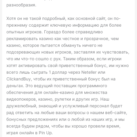
разнообразия.
Хотя он не такой подробный, как основной сайт, он по-
прежнему содержит ключевую информацию для более
опытных игроков. Гораздо более справедливо
рекламировать казино как честное и прозрачное, чем
казино, которое пытается обмануть ничего не
подозревающих новых игроков, заставляя их чувствовать,
что им что-то сошло с рук. Таким образом, если игроки
хотят активировать свой приветственный бонус, им нужно
всего лишь сыграть 1 доллар через Neteller или
ClickandBuy, чтобы их приветственный бонус был на
деньгах. Это ведущий поставщик программного
обеспечения для онлайн-казино для множества
видеопокеров, казино, рулетки и других игр. Наш
дружелюбный, знающий и услужливый персонал будет
рад ответить на любые ваши вопросы о нашем веб-сайте,
бонусных предложениях или о любой из наших игр, и мы
всегда будем рядом, чтобы вы хорошо провели время,
играя онлайн в Pin Up.