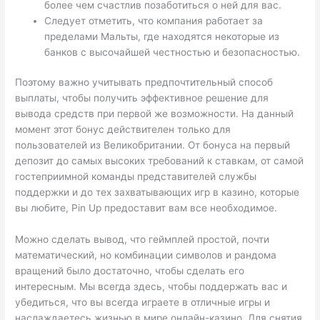
более чем счастлив позаботиться о ней для вас.
Следует отметить, что компания работает за
пределами Мальты, где находятся некоторые из
банков с высочайшей честностью и безопасностью.
Поэтому важно учитывать предпочтительный способ
выплаты, чтобы получить эффективное решение для
вывода средств при первой же возможности. На данный
момент этот бонус действителен только для
пользователей из Великобритании. От бонуса на первый
депозит до самых высоких требований к ставкам, от самой
гостеприимной команды представителей службы
поддержки и до тех захватывающих игр в казино, которые
вы любите, Pin Up предоставит вам все необходимое.
Можно сделать вывод, что геймплей простой, почти
математический, но комбинации символов и рандома
вращений было достаточно, чтобы сделать его
интересным. Мы всегда здесь, чтобы поддержать вас и
убедиться, что вы всегда играете в отличные игры и
наслаждаетесь жизнью в мире онлайн-казино. Для снятия