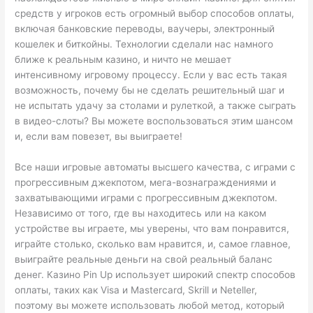
средств у игроков есть огромный выбор способов оплаты,
включая банковские переводы, ваучеры, электронный
кошелек и биткойны. Технологии сделали нас намного
ближе к реальным казино, и ничто не мешает
интенсивному игровому процессу. Если у вас есть такая
возможность, почему бы не сделать решительный шаг и
не испытать удачу за столами и рулеткой, а также сыграть
в видео-слоты? Вы можете воспользоваться этим шансом
и, если вам повезет, вы выиграете!
Все наши игровые автоматы высшего качества, с играми с
прогрессивным джекпотом, мега-вознаграждениями и
захватывающими играми с прогрессивным джекпотом.
Независимо от того, где вы находитесь или на каком
устройстве вы играете, мы уверены, что вам понравится,
играйте столько, сколько вам нравится, и, самое главное,
выиграйте реальные деньги на свой реальный баланс
денег. Казино Pin Up использует широкий спектр способов
оплаты, таких как Visa и Mastercard, Skrill и Neteller,
поэтому вы можете использовать любой метод, который