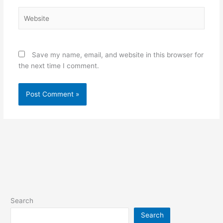
Save my name, email, and website in this browser for
the next time I comment.
Search
Search