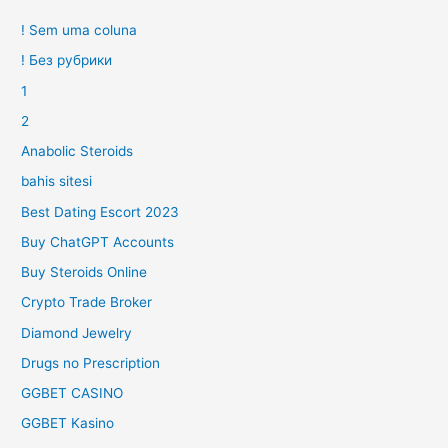
! Sem uma coluna
! Без рубрики
1
2
Anabolic Steroids
bahis sitesi
Best Dating Escort 2023
Buy ChatGPT Accounts
Buy Steroids Online
Crypto Trade Broker
Diamond Jewelry
Drugs no Prescription
GGBET CASINO
GGBET Kasino