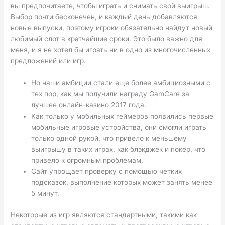
вы предпочитаете, чтобы играть и снимать свой выигрыш.
Выбор почти бесконечен, и каждый день добавляются
новые выпуски, поэтому игроки обязательно найдут новый
любимый слот в кратчайшие сроки. Это было важно для
меня, и я не хотел бы играть ни в одно из многочисленных
предложений или игр.
Но наши амбиции стали еще более амбициозными с
тех пор, как мы получили награду GamCare за
лучшее онлайн-казино 2017 года.
Как только у мобильных геймеров появились первые
мобильные игровые устройства, они смогли играть
только одной рукой, что привело к меньшему
выигрышу в таких играх, как блэкджек и покер, что
привело к огромным проблемам.
Сайт упрощает проверку с помощью четких
подсказок, выполнение которых может занять менее
5 минут.
Некоторые из игр являются стандартными, такими как