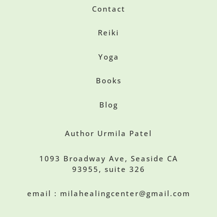
Contact
Reiki
Yoga
Books
Blog
Author Urmila Patel
1093 Broadway Ave, Seaside CA
93955, suite 326
email : milahealingcenter@gmail.com