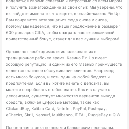
поделиться своими советами и хитростями со всем миром
и получить вознаграждение за свой опыт. Мы уверены, что
вы найдете именно то, что ищете, в онлайн-казино Pin Up.
Вам понравится возвращаться сюда снова и снова,
поэтому мы надеемся, что наше предложение в размере 1
600 долларов США, чтобы отыграть наш эксклюзивный
приветственный бонус, станет для вас лучшим выбором!
Однако нет необходимости использовать их в
традиционное рабочее время. Казино Pin Up имеет
хорошую репутацию, и одним из его главных преимуществ
является отличное обслуживание клиентов. Например;
есть много бонусов, и есть один на любой бюджет и
предпочтения. Если вы хотите начать с депозита, вы
можете попробовать его бесплатно. Как и в случае с
депозитами, существует множество вариантов вывода
средств, включая цифровые методы, такие как
ClickandBuy, Kalibra Card, Neteller, PayPal, Postepay,
eChecks, Skrill, Neosurf, Multibanco, iDEAL, PugglePay и QIWI.
Процентная ставка по чекам и банковским переводам,