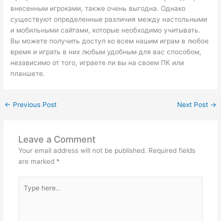
внесенным игроками, также очень выгодна. Однако
существуют определенные различия между настольными
и мобильными сайтами, которые необходимо учитывать.
Вы можете получить доступ ко всем нашим играм в любое
время и играть в них любым удобным для вас способом,
независимо от того, играете ли вы на своем ПК или
планшете.
←
Previous Post
Next Post
→
Leave a Comment
Your email address will not be published.
Required fields
are marked
*