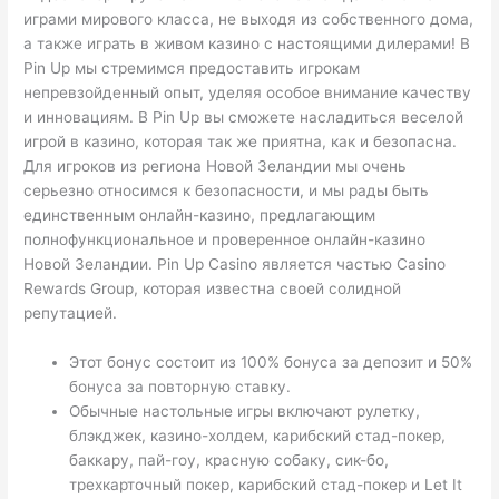
играми мирового класса, не выходя из собственного дома,
а также играть в живом казино с настоящими дилерами! В
Pin Up мы стремимся предоставить игрокам
непревзойденный опыт, уделяя особое внимание качеству
и инновациям. В Pin Up вы сможете насладиться веселой
игрой в казино, которая так же приятна, как и безопасна.
Для игроков из региона Новой Зеландии мы очень
серьезно относимся к безопасности, и мы рады быть
единственным онлайн-казино, предлагающим
полнофункциональное и проверенное онлайн-казино
Новой Зеландии. Pin Up Casino является частью Casino
Rewards Group, которая известна своей солидной
репутацией.
Этот бонус состоит из 100% бонуса за депозит и 50%
бонуса за повторную ставку.
Обычные настольные игры включают рулетку,
блэкджек, казино-холдем, карибский стад-покер,
баккару, пай-гоу, красную собаку, сик-бо,
трехкарточный покер, карибский стад-покер и Let It