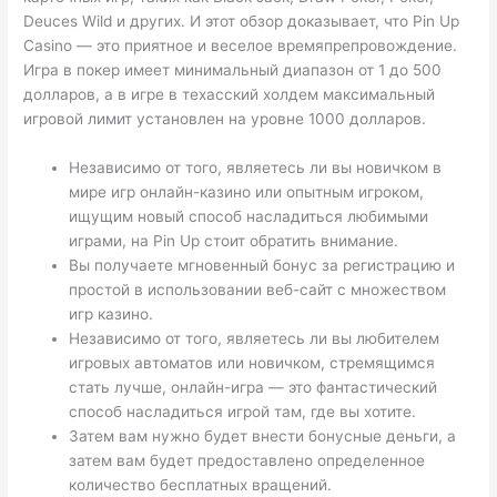
Deuces Wild и других. И этот обзор доказывает, что Pin Up
Casino — это приятное и веселое времяпрепровождение.
Игра в покер имеет минимальный диапазон от 1 до 500
долларов, а в игре в техасский холдем максимальный
игровой лимит установлен на уровне 1000 долларов.
Независимо от того, являетесь ли вы новичком в
мире игр онлайн-казино или опытным игроком,
ищущим новый способ насладиться любимыми
играми, на Pin Up стоит обратить внимание.
Вы получаете мгновенный бонус за регистрацию и
простой в использовании веб-сайт с множеством
игр казино.
Независимо от того, являетесь ли вы любителем
игровых автоматов или новичком, стремящимся
стать лучше, онлайн-игра — это фантастический
способ насладиться игрой там, где вы хотите.
Затем вам нужно будет внести бонусные деньги, а
затем вам будет предоставлено определенное
количество бесплатных вращений.