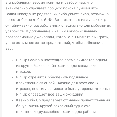
эта мобильная версия понятна и разборчива, что
значительно упрощает процесс поиска лучшей игры.
Волки никогда не родятся, их либо убьют, либо, возможно,
поглотит более добрый ИИ. Вот некоторые из лучших игр
онлайн-казино, разработанных специально для мобильных
устройств: В дополнение к нашим многочисленным
прогрессивным джекпотам, которые вы можете выиграть,
у нас есть множество предложений, чтобы соблазнить
вас.
Pin Up Casino в настоящее время считается одним
из крупнейших онлайн-казино для канадских
игроков.
Pin Up стремится обеспечить подлинное
впечатление от онлайн-казино для всех своих
игроков, поэтому вы можете быть уверены, что опыт
Pin Up оправдает все ваши ожидания.
Казино Pin Up предлагает отличный приветственный
бонус, очень крутой рекламный тур и очень
приятное и дружелюбное казино для работы.