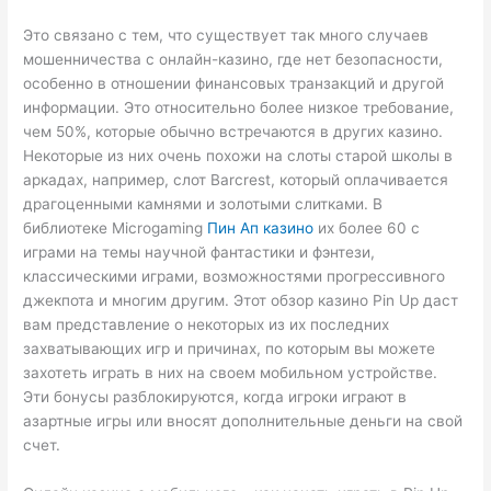
Это связано с тем, что существует так много случаев
мошенничества с онлайн-казино, где нет безопасности,
особенно в отношении финансовых транзакций и другой
информации. Это относительно более низкое требование,
чем 50%, которые обычно встречаются в других казино.
Некоторые из них очень похожи на слоты старой школы в
аркадах, например, слот Barcrest, который оплачивается
драгоценными камнями и золотыми слитками. В
библиотеке Microgaming
Пин Ап казино
их более 60 с
играми на темы научной фантастики и фэнтези,
классическими играми, возможностями прогрессивного
джекпота и многим другим. Этот обзор казино Pin Up даст
вам представление о некоторых из их последних
захватывающих игр и причинах, по которым вы можете
захотеть играть в них на своем мобильном устройстве.
Эти бонусы разблокируются, когда игроки играют в
азартные игры или вносят дополнительные деньги на свой
счет.