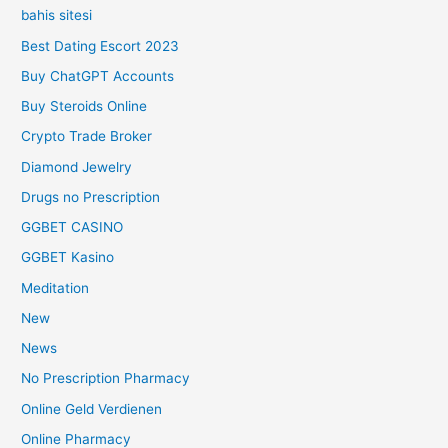
bahis sitesi
Best Dating Escort 2023
Buy ChatGPT Accounts
Buy Steroids Online
Crypto Trade Broker
Diamond Jewelry
Drugs no Prescription
GGBET CASINO
GGBET Kasino
Meditation
New
News
No Prescription Pharmacy
Online Geld Verdienen
Online Pharmacy