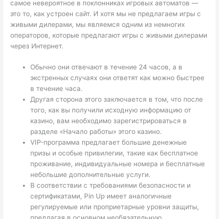
самое невероятное в поклонниках игровых автоматов —
это то, как устроен сайт. И хотя мы не предлагаем игры с
живыми дилерами, мы являемся одним из немногих
операторов, которые предлагают игры с живыми дилерами
через Интернет.
Обычно они отвечают в течение 24 часов, а в
экстренных случаях они ответят как можно быстрее
в течение часа.
Другая сторона этого заключается в том, что после
того, как вы получили исходную информацию от
казино, вам необходимо зарегистрироваться в
разделе «Начало работы» этого казино.
VIP-программа предлагает большие денежные
призы и особые привилегии, такие как бесплатное
проживание, индивидуальные номера и бесплатные
небольшие дополнительные услуги.
В соответствии с требованиями безопасности и
сертификатами, Pin Up имеет аналогичные
регулируемые или проприетарные уровни защиты,
предлагая в основном необязательную