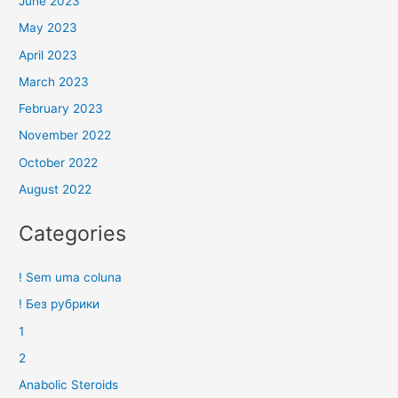
June 2023
May 2023
April 2023
March 2023
February 2023
November 2022
October 2022
August 2022
Categories
! Sem uma coluna
! Без рубрики
1
2
Anabolic Steroids