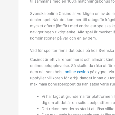
tillsammans med en 100% matchningsbonus för
Svenska online Casino är verkligen en av de l
dealer spel. När det kommer till uttagsförfrågni
mycket oftare jämfört med andra europeiska kas
navigeringen riktigt enkel.Alla spel är mycket 
kombinationer på var och en av dem.
Vad för sporter finns det odds på hos Svenska
Casinot är ett välrenommerat och allmänt känt 
onlinespelupplevelse. Så skulle du råka ut för
dem när som helst
online casino
på dygnet via 
uppfyller villkoren för erbjudandet innan du tar
maximala bonusbeloppet du kan satsa varje ru
Vi har lagt ut grunderna för plattformen h
dig om att det är en solid spelplattform o
Det rekommenderas starkt att läsa villko
Den maximala bonussatsningen är lika m