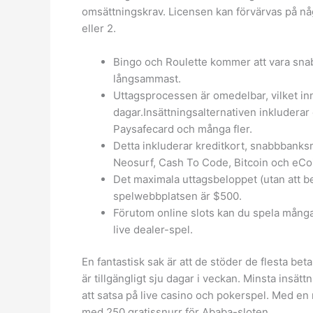
omsättningskrav. Licensen kan förvärvas på någ
eller 2.
Bingo och Roulette kommer att vara sna
långsammast.
Uttagsprocessen är omedelbar, vilket in
dagar.Insättningsalternativen inkluderar 
Paysafecard och många fler.
Detta inkluderar kreditkort, snabbbanks
Neosurf, Cash To Code, Bitcoin och eCoin
Det maximala uttagsbeloppet (utan att be
spelwebbplatsen är $500.
Förutom online slots kan du spela många 
live dealer-spel.
En fantastisk sak är att de stöder de flesta b
är tillgängligt sju dagar i veckan. Minsta insä
att satsa på live casino och pokerspel. Med en
med 250 gratissnurr för Ababa-sloten.