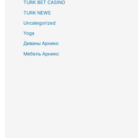
TURK BET CASINO
TURK NEWS
Uncategorized
Yoga
Диваны Арнико
Мебель Арнико