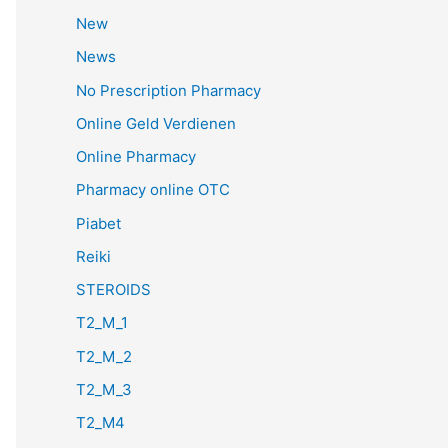
New
News
No Prescription Pharmacy
Online Geld Verdienen
Online Pharmacy
Pharmacy online OTC
Piabet
Reiki
STEROIDS
T2_M_1
T2_M_2
T2_M_3
T2_M4