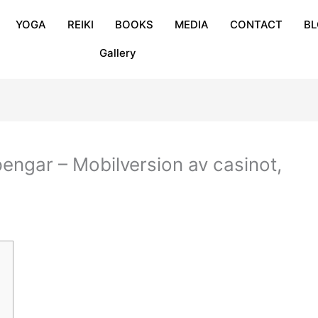
YOGA
REIKI
BOOKS
MEDIA
CONTACT
B
Gallery
pengar – Mobilversion av casinot,