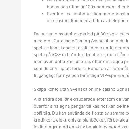
bonus och uttag är 100x bonusen, eller 
Eventuell casinobonus kommer endast att
och casinot kommer att dra av beloppen
De har en omsättningsperiod på 30 dagar på po
medlem i Curacao eGaming Association och dri
spelare kan skapa ett gratis demokonto genom at
spela på iOS- och Android-enheter, men från m
men även detta kan justeras efter dina egna pre
som du är villig att förlora. Bonusen är föremål
tillgängligt för nya och befintliga VIP-spelare
Skapa konto utan Svenska online casino Bonu
Alla andra spel är exkluderade eftersom de van
överför sina egna pengar till kasinot kan de int
opålitlig. Du kan använda de flesta av samma 
kreditkort, elektroniska plånböcker, förbetalda
insättningar med en aktiv betalningsmetod kan