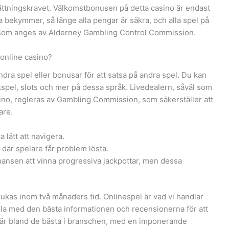
ättningskravet. Välkomstbonusen på detta casino är endast
ra bekymmer, så länge alla pengar är säkra, och alla spel på
en som anges av Alderney Gambling Control Commission.
 online casino?
dra spel eller bonusar för att satsa på andra spel. Du kan
spel, slots och mer på dessa språk. Livedealern, såväl som
no, regleras av Gambling Commission, som säkerställer att
are.
 lätt att navigera.
där spelare får problem lösta.
ansen att vinna progressiva jackpottar, men dessa
ukas inom två månaders tid. Onlinespel är vad vi handlar
alla med den bästa informationen och recensionerna för att
De är bland de bästa i branschen, med en imponerande