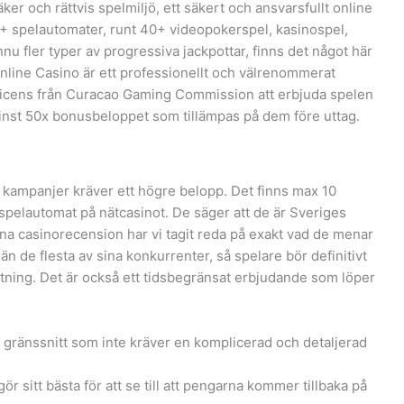
ker och rättvis spelmiljö, ett säkert och ansvarsfullt online
5+ spelautomater, runt 40+ videopokerspel, kasinospel,
nu fler typer av progressiva jackpottar, finns det något här
 online Casino är ett professionellt och välrenommerat
r licens från Curacao Gaming Commission att erbjuda spelen
r minst 50x bonusbeloppet som tillämpas på dem före uttag.
 kampanjer kräver ett högre belopp. Det finns max 10
 spelautomat på nätcasinot. De säger att de är Sveriges
nna casinorecension har vi tagit reda på exakt vad de menar
än de flesta av sina konkurrenter, så spelare bör definitivt
ning. Det är också ett tidsbegränsat erbjudande som löper
igt gränssnitt som inte kräver en komplicerad och detaljerad
r sitt bästa för att se till att pengarna kommer tillbaka på