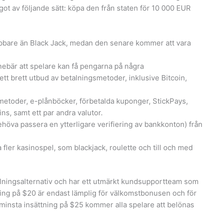
ot av följande sätt: köpa den från staten för 10 000 EUR
bbare än Black Jack, medan den senare kommer att vara
nebär att spelare kan få pengarna på några
ett brett utbud av betalningsmetoder, inklusive Bitcoin,
metoder, e-plånböcker, förbetalda kuponger, StickPays,
s, samt ett par andra valutor.
höva passera en ytterligare verifiering av bankkonton) från
fler kasinospel, som blackjack, roulette och till och med
etalningsalternativ och har ett utmärkt kundsupportteam som
ttning på $20 är endast lämplig för välkomstbonusen och för
 minsta insättning på $25 kommer alla spelare att belönas