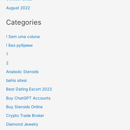
August 2022
Categories
! Sem uma coluna
! Без рубрики
1
2
Anabolic Steroids
bahis sitesi
Best Dating Escort 2023
Buy ChatGPT Accounts
Buy Steroids Online
Crypto Trade Broker
Diamond Jewelry