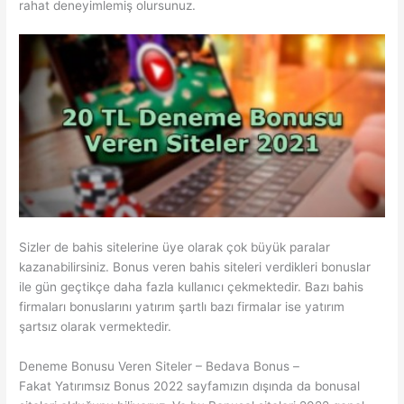
rahat deneyimlemiş olursunuz.
Sizler de bahis sitelerine üye olarak çok büyük paralar
kazanabilirsiniz. Bonus veren bahis siteleri verdikleri bonuslar
ile gün geçtikçe daha fazla kullanıcı çekmektedir. Bazı bahis
firmaları bonuslarını yatırım şartlı bazı firmalar ise yatırım
şartsız olarak vermektedir.
Deneme Bonusu Veren Siteler – Bedava Bonus –
Fakat Yatırımsız Bonus 2022 sayfamızın dışında da bonusal