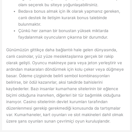
olanı seçerek bu siteye yoğunlaşabilirsiniz.
Bedava bonus almak için ilk olarak yapmanız gereken,
canlı destek ile iletişim kurarak bonus talebinde
bulunmaktır.
Çünkü her zaman bir bonustan yüksek miktarda
faydalanmak oyuncuların çıkarına bir durumdur.
Günümüzün gittikçe daha bağlantılı hale gelen dünyasında,
canlı casinolar, yüz yüze meslektaşlarına gerçek bir rakip
olarak gelişti. Oyuncu makineye para veya jeton yerleştirir ve
ardından makaraları döndürmek için kolu çeker veya düğmeye
basar. Ödeme çizgisinde belirli sembol kombinasyonları
belirirse, bir ödül kazanırlar, aksi takdirde bahislerini
kaybederler. Bazı insanlar kumarhane sitelerinin bir eğlence
biçimi olduğuna inanırken, diğerleri bir tür bağımlılık olduğuna
inanıyor. Casino sitelerinin devlet kurumları tarafından
düzenlenmesi gerekip gerekmediği konusunda da tartışmalar
var. Kumarhaneler, kart oyunları ve slot makineleri dahil olmak
üzere şans oyunları sunan çevrimiçi oyun kuruluşlarıdır.