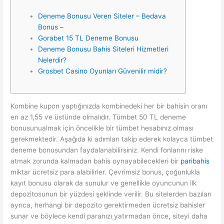
Deneme Bonusu Veren Siteler – Bedava
Bonus –
Gorabet 15 TL Deneme Bonusu
Deneme Bonusu Bahis Siteleri Hizmetleri
Nelerdir?
Grosbet Casino Oyunları Güvenilir midir?
Kombine kupon yaptığınızda kombinedeki her bir bahisin oranı
en az 1,55 ve üstünde olmalıdır. Tümbet 50 TL deneme
bonusunualmak için öncelikle bir tümbet hesabınız olması
gerekmektedir. Aşağıda ki adımları takip ederek kolayca tümbet
deneme bonusundan faydalanabilirsiniz. Kendi fonlarını riske
atmak zorunda kalmadan bahis oynayabilecekleri bir
paribahis
miktar ücretsiz para alabilirler. Çevrimsiz bonus, çoğunlukla
kayıt bonusu olarak da sunulur ve genellikle oyuncunun ilk
depozitosunun bir yüzdesi şeklinde verilir. Bu sitelerden bazıları
ayrıca, herhangi bir depozito gerektirmeden ücretsiz bahisler
sunar ve böylece kendi paranızı yatırmadan önce, siteyi daha