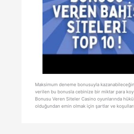
Maksimum deneme bonusuyla kazanabileceğiniz 
verilen bu bonusla cebinize bir miktar para ko
Bonusu Veren Siteler Casino oyunlarında hüküm v
olduğundan emin olmak için şartlar ve koşulları