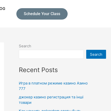
LOG
Schedule Your Class
Search
Search
Recent Posts
Игра в платном режиме казино Азино
777
джокер казино регистрация та інші
товари
Как научить pokerdom слоты быть