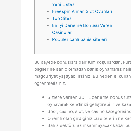
Yeni Listesi
Freespin Alınan Slot Oyunları
Top Sites
En iyi Deneme Bonusu Veren
Casinolar
Popüler canlı bahis siteleri
Bu sayede bonuslara dair tüm koşullardan, kural
bilgilerine sahip olmadan bahis oynamanız halin
mağduriyet yaşayabilirsiniz. Bu nedenle, kullan
öğrenmelisiniz.
Sizlere verilen 30 TL deneme bonus tutar
oynayarak kendinizi geliştirebilir ve kaza
Spor, casino, slot, ve casino kategorisinde
Önemli olan girdiğiniz bu sitelerin ne ka
Bahis sektörü azımsanmayacak kadar büyü