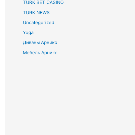
TURK BET CASINO
TURK NEWS
Uncategorized
Yoga
Диваны Арнико
Мебель Арнико