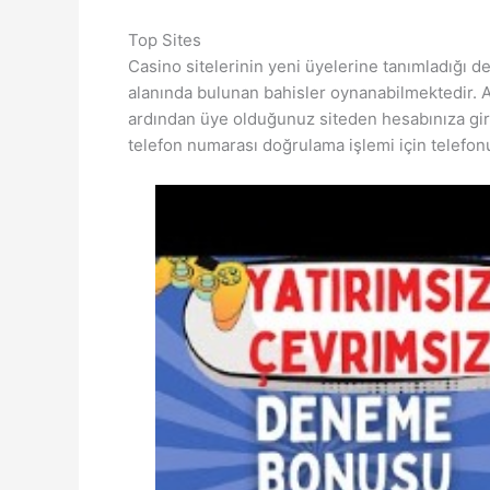
Top Sites
Casino sitelerinin yeni üyelerine tanımladığı 
alanında bulunan bahisler oynanabilmektedir. 
ardından üye olduğunuz siteden hesabınıza giri
telefon numarası doğrulama işlemi için telefon