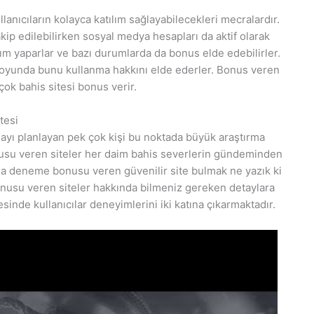
anıcıların kolayca katılım sağlayabilecekleri mecralardır.
kip edilebilirken sosyal medya hesapları da aktif olarak
ım yaparlar ve bazı durumlarda da bonus elde edebilirler.
i oyunda bunu kullanma hakkını elde ederler. Bonus veren
çok bahis sitesi bonus verir.
tesi
mayı planlayan pek çok kişi bu noktada büyük araştırma
usu veren siteler her daim bahis severlerin gündeminden
 deneme bonusu veren güvenilir site bulmak ne yazık ki
onusu veren siteler hakkında bilmeniz gereken detaylara
esinde kullanıcılar deneyimlerini iki katına çıkarmaktadır.