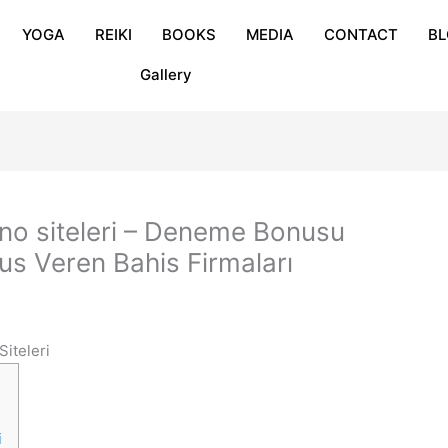
YOGA
REIKI
BOOKS
MEDIA
CONTACT
B
Gallery
no siteleri – Deneme Bonusu
nus Veren Bahis Firmaları
iteleri
i