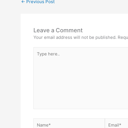
←
Previous Post
Leave a Comment
Your email address will not be published.
Requ