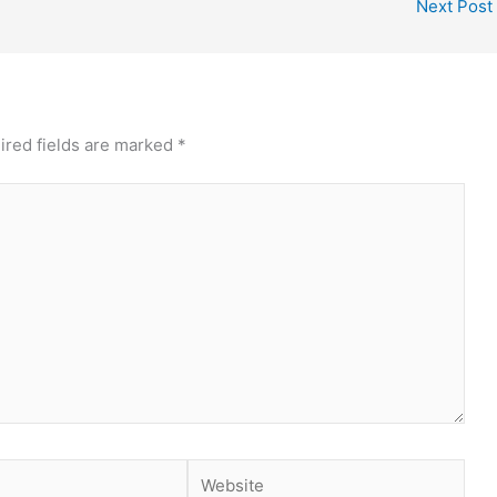
Next Post
ired fields are marked
*