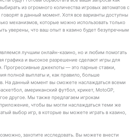
выбирать из огромного количества игровых автоматов с
говорят в данный момент. Хотя все варианты доступны
олько механизмов, которые можно использовать только
ыть уверены, что ваш опыт в казино будет безупречным
 являемся лучшим онлайн-казино, но и любим помогать
я графика и высокое разрешение сделают игры для
. Прогрессивные джекпоты — это парные ставки,
ия полной выплаты и, как правило, больше
. На данный момент вы сможете наслаждаться всеми
 баскетбол, американский футбол, крикет, MotoGP,
ногое другое. Мы также предлагаем игрокам
приложение, чтобы вы могли наслаждаться теми же
атый выбор игр, в которые вы можете играть в казино,
возможно, захотите исследовать. Вы можете внести