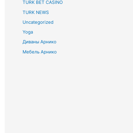
TURK BET CASINO
TURK NEWS
Uncategorized
Yoga
Диваны Арнико
Мебель Арнико