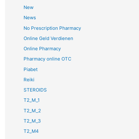
New
News
No Prescription Pharmacy
Online Geld Verdienen
Online Pharmacy
Pharmacy online OTC
Piabet
Reiki
STEROIDS
T2_M_1
T2_M_2
T2_M_3
T2_M4