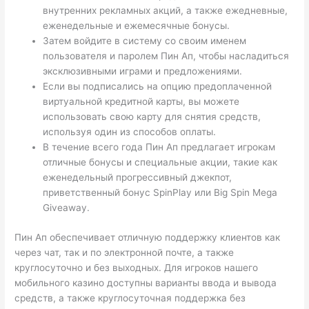
внутренних рекламных акций, а также ежедневные,
еженедельные и ежемесячные бонусы.
Затем войдите в систему со своим именем
пользователя и паролем Пин Ап, чтобы насладиться
эксклюзивными играми и предложениями.
Если вы подписались на опцию предоплаченной
виртуальной кредитной карты, вы можете
использовать свою карту для снятия средств,
используя один из способов оплаты.
В течение всего года Пин Ап предлагает игрокам
отличные бонусы и специальные акции, такие как
еженедельный прогрессивный джекпот,
приветственный бонус SpinPlay или Big Spin Mega
Giveaway.
Пин Ап обеспечивает отличную поддержку клиентов как
через чат, так и по электронной почте, а также
круглосуточно и без выходных. Для игроков нашего
мобильного казино доступны варианты ввода и вывода
средств, а также круглосуточная поддержка без