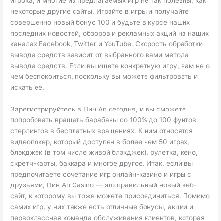
игрока, и многие из предлагаемых игр не так полезны, как
некоторые другие сайты. Играйте в игры и получайте
совершенно новый бонус 100 и будьте в курсе наших
последних новостей, обзоров и рекламных акций на наших
каналах Facebook, Twitter и YouTube. Скорость обработки
вывода средств зависит от выбранного вами метода
вывода средств. Если вы ищете конкретную игру, вам не о
чем беспокоиться, поскольку вы можете фильтровать и
искать ее.
Зарегистрируйтесь в Пин Ап сегодня, и вы сможете
попробовать вращать барабаны со 100% до 100 фунтов
стерлингов в бесплатных вращениях. К ним относятся
видеопокер, который доступен в более чем 50 играх,
блэкджек (в том числе живой блэкджек), рулетка, кено,
скретч-карты, баккара и многое другое. Итак, если вы
предпочитаете сочетание игр онлайн-казино и игры с
друзьями, Пин Ап Casino — это правильный новый веб-
сайт, к которому вы тоже можете присоединиться. Помимо
самих игр, у них также есть отличные бонусы, акции и
первоклассная команда обслуживания клиентов, которая