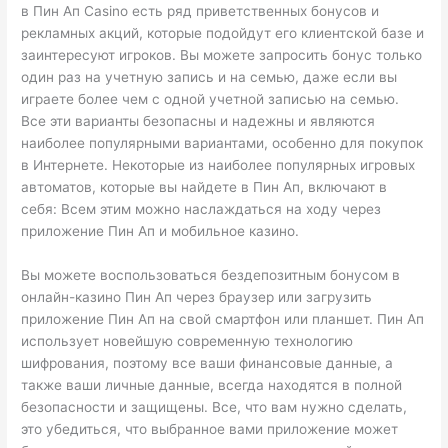
в Пин Ап Casino есть ряд приветственных бонусов и
рекламных акций, которые подойдут его клиентской базе и
заинтересуют игроков. Вы можете запросить бонус только
один раз на учетную запись и на семью, даже если вы
играете более чем с одной учетной записью на семью.
Все эти варианты безопасны и надежны и являются
наиболее популярными вариантами, особенно для покупок
в Интернете. Некоторые из наиболее популярных игровых
автоматов, которые вы найдете в Пин Ап, включают в
себя: Всем этим можно наслаждаться на ходу через
приложение Пин Ап и мобильное казино.
Вы можете воспользоваться бездепозитным бонусом в
онлайн-казино Пин Ап через браузер или загрузить
приложение Пин Ап на свой смартфон или планшет. Пин Ап
использует новейшую современную технологию
шифрования, поэтому все ваши финансовые данные, а
также ваши личные данные, всегда находятся в полной
безопасности и защищены. Все, что вам нужно сделать,
это убедиться, что выбранное вами приложение может