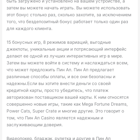
быть загружено и установлено на вашем устройстве, а
затем вы можете начать играть. Вы можете использовать
этот бонус столько раз, сколько захотите, за исключением
того, что бездепозитный бонус работает только один раз
для каждого клиента.
15 бонусных игр, 8 режимов вариаций, выгодные
джекпоты, уникальные акции и потрясающий интерфейс
делают ее одной из лучших интерактивных игр в мире.
Затем вы можете войти в систему и наслаждаться всем,
что может предложить Пин Ап. Пин Ап предлагает
различные способы оплаты, и все они безопасны и
надежны.Если вы хотите внести деньги со своей
кредитной карты, просто убедитесь, что платеж
авторизован поставщиком вашей карты. К ним относятся
совершенно новые игры, такие как Mega Fortune Dreams,
Power Cats, Super Crate и многие другие. Это говорит о
том, что Пин Ап Casino является надежным и
заслуживающим доверия.
Видеопокер, блэджэк, рулетка и другие в Пин Ап