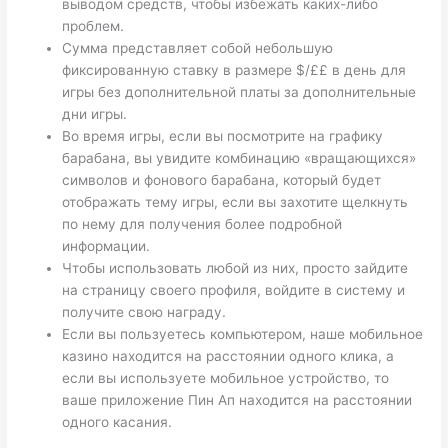
выводом средств, чтобы избежать каких-либо
проблем.
Сумма представляет собой небольшую
фиксированную ставку в размере $/££ в день для
игры без дополнительной платы за дополнительные
дни игры.
Во время игры, если вы посмотрите на графику
барабана, вы увидите комбинацию «вращающихся»
символов и фонового барабана, который будет
отображать тему игры, если вы захотите щелкнуть
по нему для получения более подробной
информации.
Чтобы использовать любой из них, просто зайдите
на страницу своего профиля, войдите в систему и
получите свою награду.
Если вы пользуетесь компьютером, наше мобильное
казино находится на расстоянии одного клика, а
если вы используете мобильное устройство, то
ваше приложение Пин Ап находится на расстоянии
одного касания.