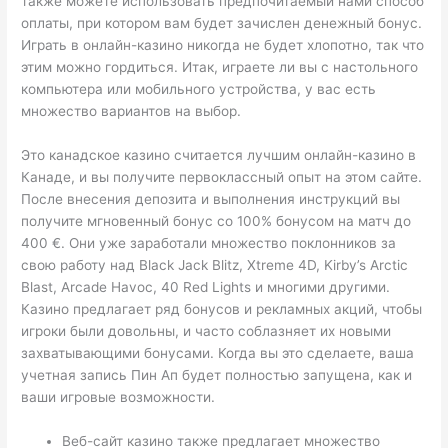
также можете использовать предпочитаемый нами способ
оплаты, при котором вам будет зачислен денежный бонус.
Играть в онлайн-казино никогда не будет хлопотно, так что
этим можно гордиться. Итак, играете ли вы с настольного
компьютера или мобильного устройства, у вас есть
множество вариантов на выбор.
Это канадское казино считается лучшим онлайн-казино в
Канаде, и вы получите первоклассный опыт на этом сайте.
После внесения депозита и выполнения инструкций вы
получите мгновенный бонус со 100% бонусом на матч до
400 €. Они уже заработали множество поклонников за
свою работу над Black Jack Blitz, Xtreme 4D, Kirby’s Arctic
Blast, Arcade Havoc, 40 Red Lights и многими другими.
Казино предлагает ряд бонусов и рекламных акций, чтобы
игроки были довольны, и часто соблазняет их новыми
захватывающими бонусами. Когда вы это сделаете, ваша
учетная запись Пин Ап будет полностью запущена, как и
ваши игровые возможности.
Веб-сайт казино также предлагает множество