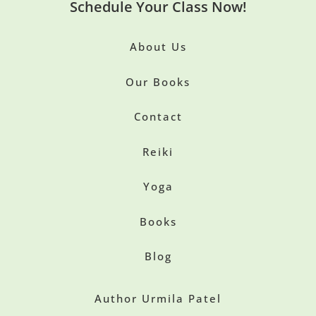
Schedule Your Class Now!
About Us
Our Books
Contact
Reiki
Yoga
Books
Blog
Author Urmila Patel