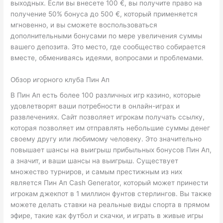
выходных. Если вы внесете 100 €, вы получите право на
получение 50% бонуса до 500 €, который применяется
мгновенно, и вы сможете воспользоваться
дополнительными бонусами по мере увеличения суммы
вашего депозита. Это место, где сообщество собирается
вместе, обмениваясь идеями, вопросами и проблемами.
Обзор игорного клуба Пин Ап
В Пин Ап есть более 100 различных игр казино, которые
удовлетворят ваши потребности в онлайн-играх и
развлечениях. Сайт позволяет игрокам получать ссылку,
которая позволяет им отправлять небольшие суммы денег
своему другу или любимому человеку. Это значительно
повышает шансы на выигрыш прибыльных бонусов Пин Ап,
а значит, и ваши шансы на выигрыш. Существует
множество турниров, и самым престижным из них
является Пин Ап Cash Generator, который может принести
игрокам джекпот в 1 миллион фунтов стерлингов. Вы также
можете делать ставки на реальные виды спорта в прямом
эфире, такие как футбол и скачки, и играть в живые игры