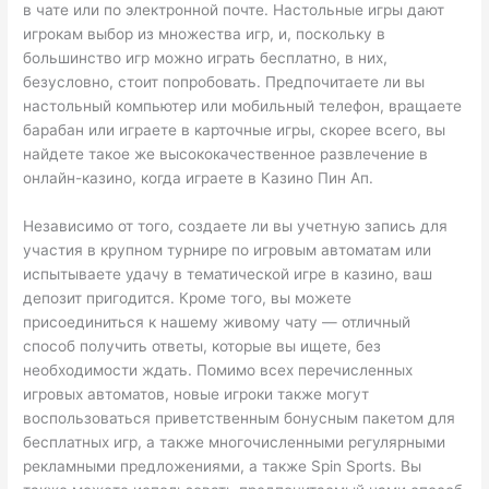
в чате или по электронной почте. Настольные игры дают
игрокам выбор из множества игр, и, поскольку в
большинство игр можно играть бесплатно, в них,
безусловно, стоит попробовать. Предпочитаете ли вы
настольный компьютер или мобильный телефон, вращаете
барабан или играете в карточные игры, скорее всего, вы
найдете такое же высококачественное развлечение в
онлайн-казино, когда играете в Казино Пин Ап.
Независимо от того, создаете ли вы учетную запись для
участия в крупном турнире по игровым автоматам или
испытываете удачу в тематической игре в казино, ваш
депозит пригодится. Кроме того, вы можете
присоединиться к нашему живому чату — отличный
способ получить ответы, которые вы ищете, без
необходимости ждать. Помимо всех перечисленных
игровых автоматов, новые игроки также могут
воспользоваться приветственным бонусным пакетом для
бесплатных игр, а также многочисленными регулярными
рекламными предложениями, а также Spin Sports. Вы