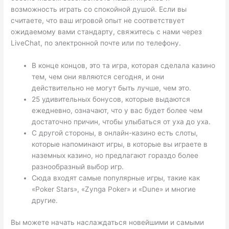
возможность играть со спокойной душой. Если вы
считаете, что ваш игровой опыт не соответствует
ожидаемому вами стандарту, свяжитесь с нами через
LiveChat, по электронной почте или по телефону.
В конце концов, это та игра, которая сделала казино
тем, чем они являются сегодня, и они
действительно не могут быть лучше, чем это.
25 удивительных бонусов, которые выдаются
ежедневно, означают, что у вас будет более чем
достаточно причин, чтобы улыбаться от уха до уха.
С другой стороны, в онлайн-казино есть слоты,
которые напоминают игры, в которые вы играете в
наземных казино, но предлагают гораздо более
разнообразный выбор игр.
Сюда входят самые популярные игры, такие как
«Poker Stars», «Zynga Poker» и «Dune» и многие
другие.
Вы можете начать наслаждаться новейшими и самыми