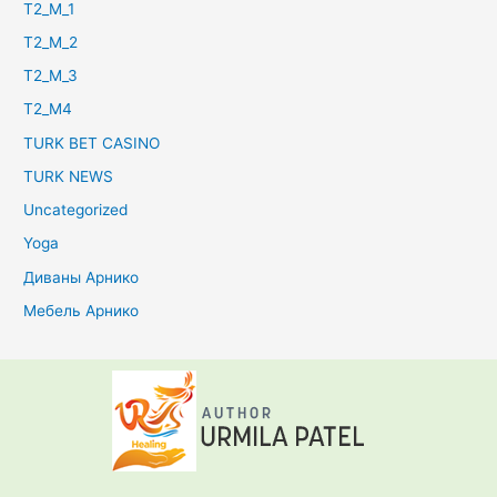
T2_M_1
T2_M_2
T2_M_3
T2_M4
TURK BET CASINO
TURK NEWS
Uncategorized
Yoga
Диваны Арнико
Мебель Арнико