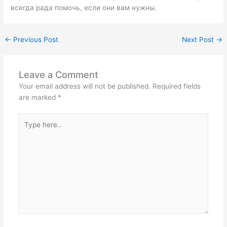
всегда рада помочь, если они вам нужны.
←
Previous Post
Next Post
→
Leave a Comment
Your email address will not be published.
Required fields
are marked
*