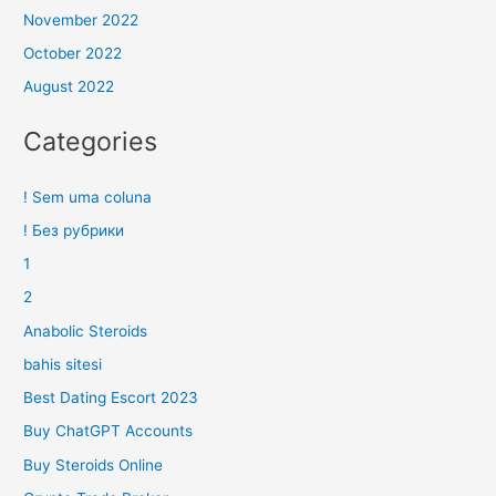
November 2022
October 2022
August 2022
Categories
! Sem uma coluna
! Без рубрики
1
2
Anabolic Steroids
bahis sitesi
Best Dating Escort 2023
Buy ChatGPT Accounts
Buy Steroids Online